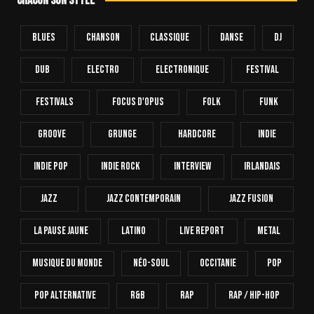
Chacun son style
Blues
Chanson
Classique
Danse
Dj
Dub
Electro
Electronique
FESTIVAL
Festivals
Focus D'Opus
Folk
Funk
Groove
Grunge
Hardcore
INDIE
Indie Pop
Indie Rock
Interview
Irlandais
Jazz
Jazz Contemporain
Jazz Fusion
La Pause Jaune
Latino
Live Report
Metal
Musique Du Monde
Néo-Soul
Occitanie
Pop
Pop Alternative
R&B
Rap
Rap / Hip-Hop