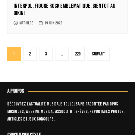
Interpol, figure rock emblématique, bientôt au
Bikini
Mathilde
19 juin 2026
Pagination
1
2
3
…
220
Suivant
des
publications
A propos
Découvrez l’actualité musicale toulousaine racontée par OPUS
Musiques, webzine musical associatif : brèves, reportages photos,
articles et jeux concours.