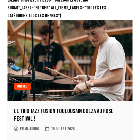
[searchandfilter fields="category,post_tag"
submit_label="Filtrer" all_items_labels="Toutes les
catégories,Tous les genres"]
Brèves
Le trio jazz fusion toulousain ODEZA au Rose
Festival !
Emma Auriol
15 juillet 2026