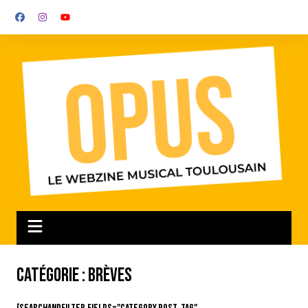
Aller
au
contenu
Catégorie :
Brèves