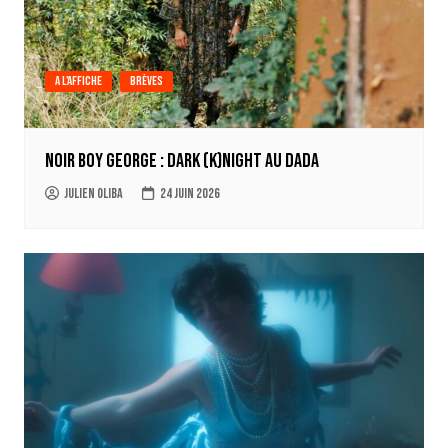
A l'affiche
Brèves
Noir Boy George : Dark (k)Night au Dada
Julien Oliba
24 juin 2026