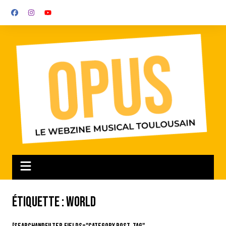
Aller
au
contenu
Étiquette :
World