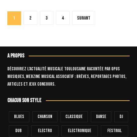
Pagination
1
2
3
4
Suivant
des
publications
A propos
Découvrez l’actualité musicale toulousaine racontée par OPUS
Musiques, webzine musical associatif : brèves, reportages photos,
articles et jeux concours.
Chacun son style
Blues
Chanson
Classique
Danse
Dj
Dub
Electro
Electronique
FESTIVAL