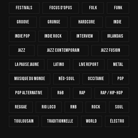
Festivals
Focus D'Opus
Folk
Funk
Groove
Grunge
Hardcore
INDIE
Indie Pop
Indie Rock
Interview
Irlandais
Jazz
Jazz Contemporain
Jazz Fusion
La Pause Jaune
Latino
Live Report
Metal
Musique Du Monde
Néo-Soul
Occitanie
Pop
Pop Alternative
R&B
Rap
Rap / Hip-Hop
Reggae
Rio Loco
RnB
Rock
Soul
Toulousain
Traditionnelle
World
Électro