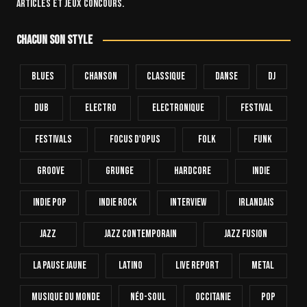
articles et jeux concours.
Chacun son style
Blues
Chanson
Classique
Danse
Dj
Dub
Electro
Electronique
FESTIVAL
Festivals
Focus D'Opus
Folk
Funk
Groove
Grunge
Hardcore
INDIE
Indie Pop
Indie Rock
Interview
Irlandais
Jazz
Jazz Contemporain
Jazz Fusion
La Pause Jaune
Latino
Live Report
Metal
Musique Du Monde
Néo-Soul
Occitanie
Pop