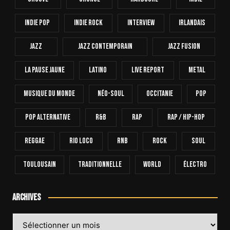
Indie Pop
Indie Rock
Interview
Irlandais
Jazz
Jazz Contemporain
Jazz Fusion
La Pause Jaune
Latino
Live Report
Metal
Musique Du Monde
Néo-Soul
Occitanie
Pop
Pop Alternative
R&B
Rap
Rap / Hip-Hop
Reggae
Rio Loco
RnB
Rock
Soul
Toulousain
Traditionnelle
World
Électro
Archives
Archives