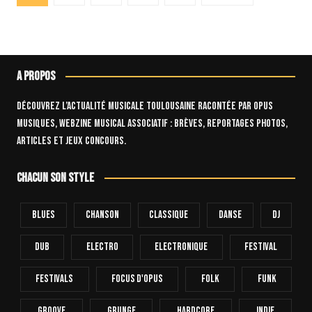
des
publications
A propos
Découvrez l’actualité musicale toulousaine racontée par OPUS
Musiques, webzine musical associatif : brèves, reportages photos,
articles et jeux concours.
Chacun son style
Blues
Chanson
Classique
Danse
Dj
Dub
Electro
Electronique
FESTIVAL
Festivals
Focus D'Opus
Folk
Funk
Groove
Grunge
Hardcore
INDIE