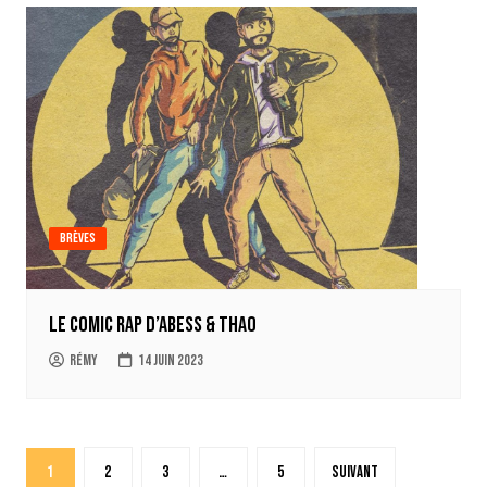
Brèves
Le comic rap d’Abess & Thao
Rémy
14 juin 2023
Pagination
1
2
3
…
5
Suivant