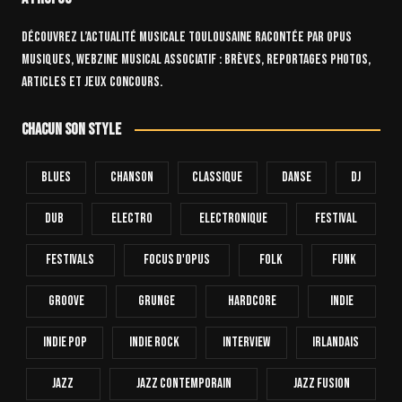
Découvrez l’actualité musicale toulousaine racontée par OPUS
Musiques, webzine musical associatif : brèves, reportages photos,
articles et jeux concours.
Chacun son style
Blues
Chanson
Classique
Danse
Dj
Dub
Electro
Electronique
FESTIVAL
Festivals
Focus D'Opus
Folk
Funk
Groove
Grunge
Hardcore
INDIE
Indie Pop
Indie Rock
Interview
Irlandais
Jazz
Jazz Contemporain
Jazz Fusion