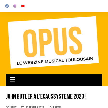
Aller
au
contenu
John Butler à l’Ecaussysteme 2023 !
Rémy
22 février 2023
Brèves