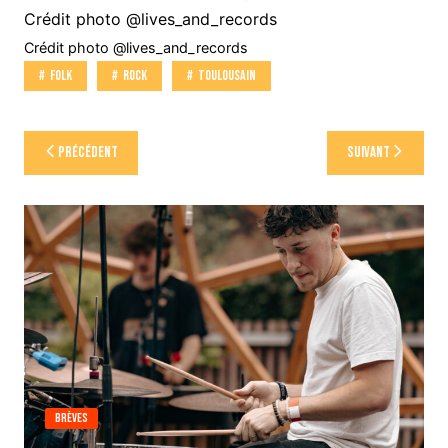
Crédit photo @lives_and_records
Crédit photo @lives_and_records
Folk
Rock
Toulousain
Navigation
Précédent
Suivant
de
l’article
Brèves