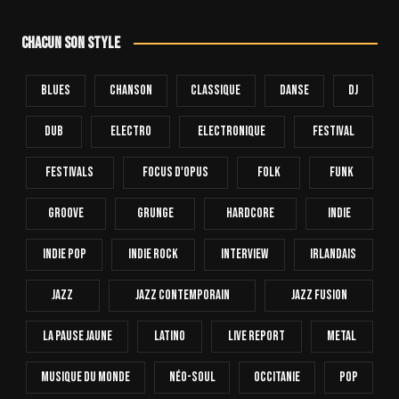
Chacun son style
Blues
Chanson
Classique
Danse
Dj
Dub
Electro
Electronique
FESTIVAL
Festivals
Focus D'Opus
Folk
Funk
Groove
Grunge
Hardcore
INDIE
Indie Pop
Indie Rock
Interview
Irlandais
Jazz
Jazz Contemporain
Jazz Fusion
La Pause Jaune
Latino
Live Report
Metal
Musique Du Monde
Néo-Soul
Occitanie
Pop