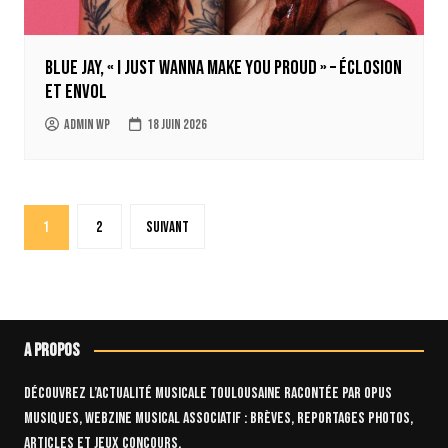
Blue Jay, « I Just Wanna Make You Proud » – Éclosion
et envol
Admin WP
18 juin 2026
Pagination
1
2
Suivant
des
publications
A propos
Découvrez l’actualité musicale toulousaine racontée par OPUS
Musiques, webzine musical associatif : brèves, reportages photos,
articles et jeux concours.