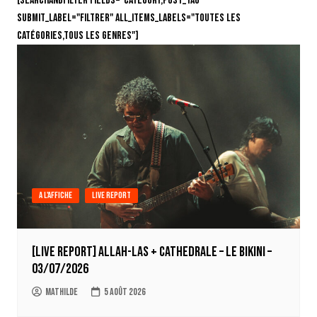
[searchandfilter fields="category,post_tag"
submit_label="Filtrer" all_items_labels="Toutes les
catégories,Tous les genres"]
A l'affiche
Live report
[LIVE REPORT] Allah-Las + Cathedrale – Le Bikini –
03/07/2026
Mathilde
5 août 2026