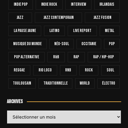
Indie Pop
Indie Rock
Interview
Irlandais
Jazz
Jazz Contemporain
Jazz Fusion
La Pause Jaune
Latino
Live Report
Metal
Musique Du Monde
Néo-Soul
Occitanie
Pop
Pop Alternative
R&B
Rap
Rap / Hip-Hop
Reggae
Rio Loco
RnB
Rock
Soul
Toulousain
Traditionnelle
World
Électro
Archives
Archives