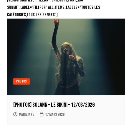
[searchandfilter fields="category,post_tag"
submit_label="Filtrer" all_items_labels="Toutes les
catégories,Tous les genres"]
Photos
[PHOTOS] Solann – Le Bikini – 12/03/2026
Mariejane
17 mars 2026