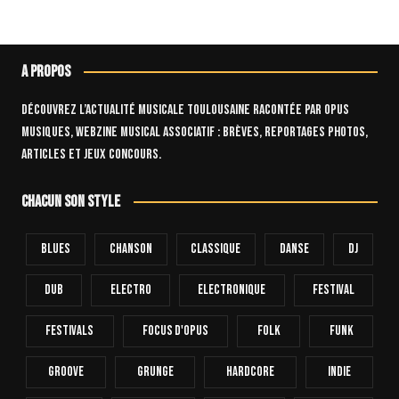
A propos
Découvrez l’actualité musicale toulousaine racontée par OPUS
Musiques, webzine musical associatif : brèves, reportages photos,
articles et jeux concours.
Chacun son style
Blues
Chanson
Classique
Danse
Dj
Dub
Electro
Electronique
FESTIVAL
Festivals
Focus D'Opus
Folk
Funk
Groove
Grunge
Hardcore
INDIE