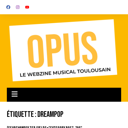
Aller
au
contenu
Étiquette :
dreampop