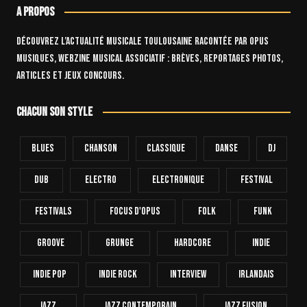
A propos
Découvrez l’actualité musicale toulousaine racontée par OPUS
Musiques, webzine musical associatif : brèves, reportages photos,
articles et jeux concours.
Chacun son style
Blues
Chanson
Classique
Danse
Dj
Dub
Electro
Electronique
FESTIVAL
Festivals
Focus D'Opus
Folk
Funk
Groove
Grunge
Hardcore
INDIE
Indie Pop
Indie Rock
Interview
Irlandais
Jazz
Jazz Contemporain
Jazz Fusion