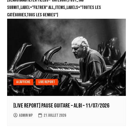
[searchandfilter fields="category,post_tag"
submit_label="Filtrer" all_items_labels="Toutes les
catégories,Tous les genres"]
A l'affiche
Live report
[LIVE REPORT] Pause Guitare – Albi – 11/07/2026
Admin WP
21 juillet 2026