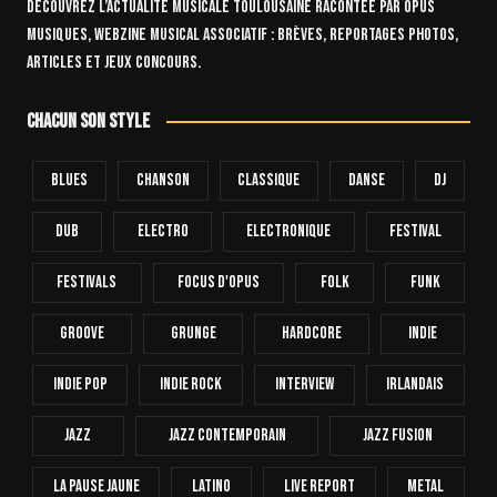
Découvrez l’actualité musicale toulousaine racontée par OPUS
Musiques, webzine musical associatif : brèves, reportages photos,
articles et jeux concours.
Chacun son style
Blues
Chanson
Classique
Danse
Dj
Dub
Electro
Electronique
FESTIVAL
Festivals
Focus D'Opus
Folk
Funk
Groove
Grunge
Hardcore
INDIE
Indie Pop
Indie Rock
Interview
Irlandais
Jazz
Jazz Contemporain
Jazz Fusion
La Pause Jaune
Latino
Live Report
Metal