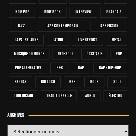
Indie Pop
Indie Rock
Interview
Irlandais
Jazz
Jazz Contemporain
Jazz Fusion
La Pause Jaune
Latino
Live Report
Metal
Musique Du Monde
Néo-Soul
Occitanie
Pop
Pop Alternative
R&B
Rap
Rap / Hip-Hop
Reggae
Rio Loco
RnB
Rock
Soul
Toulousain
Traditionnelle
World
Électro
Archives
Archives