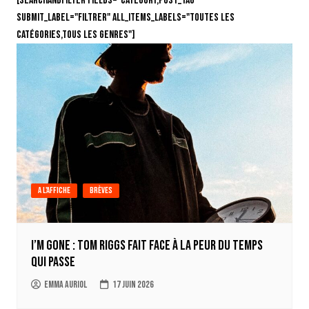
[searchandfilter fields="category,post_tag"
submit_label="Filtrer" all_items_labels="Toutes les
catégories,Tous les genres"]
A l'affiche
Brèves
I’m Gone : Tom Riggs fait face à la peur du temps
qui passe
Emma Auriol
17 juin 2026