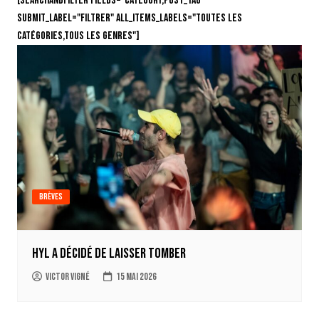
[searchandfilter fields="category,post_tag"
submit_label="Filtrer" all_items_labels="Toutes les
catégories,Tous les genres"]
Brèves
HYL a décidé de Laisser tomber
Victor Vigné
15 mai 2026