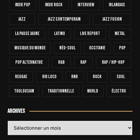
Indie Pop
Indie Rock
Interview
Irlandais
Jazz
Jazz Contemporain
Jazz Fusion
La Pause Jaune
Latino
Live Report
Metal
Musique Du Monde
Néo-Soul
Occitanie
Pop
Pop Alternative
R&B
Rap
Rap / Hip-Hop
Reggae
Rio Loco
RnB
Rock
Soul
Toulousain
Traditionnelle
World
Électro
Archives
Archives