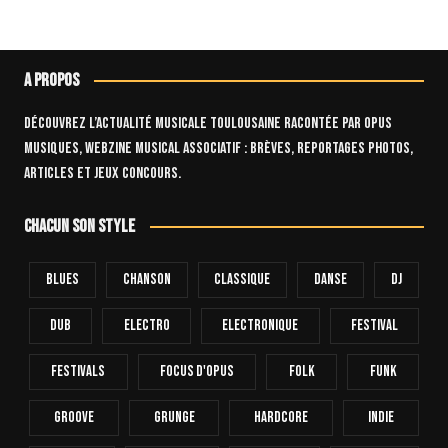
A propos
Découvrez l’actualité musicale toulousaine racontée par OPUS
Musiques, webzine musical associatif : brèves, reportages photos,
articles et jeux concours.
Chacun son style
Blues
Chanson
Classique
Danse
Dj
Dub
Electro
Electronique
FESTIVAL
Festivals
Focus D'Opus
Folk
Funk
Groove
Grunge
Hardcore
INDIE