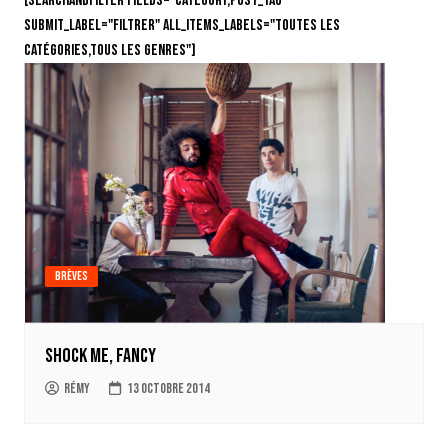
[searchandfilter fields="category,post_tag"
submit_label="Filtrer" all_items_labels="Toutes les
catégories,Tous les genres"]
Brèves
Shock Me, Fancy
Rémy
13 octobre 2014