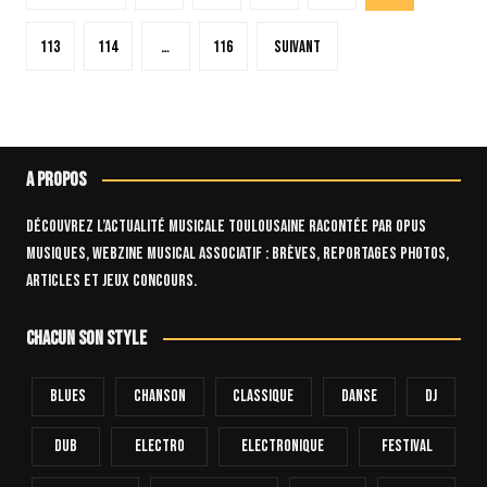
des
publications
113
114
…
116
Suivant
A propos
Découvrez l’actualité musicale toulousaine racontée par OPUS
Musiques, webzine musical associatif : brèves, reportages photos,
articles et jeux concours.
Chacun son style
Blues
Chanson
Classique
Danse
Dj
Dub
Electro
Electronique
FESTIVAL