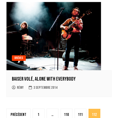
Brèves
Baiser volé, Alone With Everybody
Rémy
3 septembre 2014
Pagination
Précédent
1
…
110
111
112