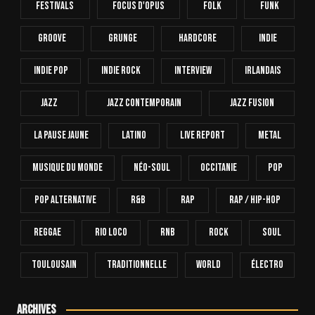
Festivals
Focus D'Opus
Folk
Funk
Groove
Grunge
Hardcore
INDIE
Indie Pop
Indie Rock
Interview
Irlandais
Jazz
Jazz Contemporain
Jazz Fusion
La Pause Jaune
Latino
Live Report
Metal
Musique Du Monde
Néo-Soul
Occitanie
Pop
Pop Alternative
R&B
Rap
Rap / Hip-Hop
Reggae
Rio Loco
RnB
Rock
Soul
Toulousain
Traditionnelle
World
Électro
Archives