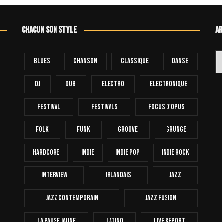
Chacun son style
Ar
Ar
Blues
Chanson
Classique
Danse
Dj
Dub
Electro
Electronique
FESTIVAL
Festivals
Focus D'Opus
Folk
Funk
Groove
Grunge
Hardcore
INDIE
Indie Pop
Indie Rock
Interview
Irlandais
Jazz
Jazz Contemporain
Jazz Fusion
La Pause Jaune
Latino
Live Report