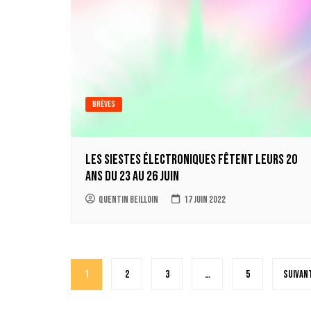
Brèves
Les Siestes électroniques fêtent leurs 20
ans du 23 au 26 juin
Quentin Beilloin
17 juin 2022
Pagination
1
2
3
…
5
Suivan
des