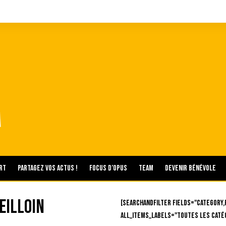
rt
Partagez vos actus !
Focus d’Opus
Team
Devenir bénévole
eilloin
[searchandfilter fields="category,
all_items_labels="Toutes les caté