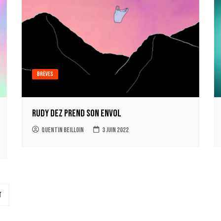
Brèves
Rudy DEZ prend son envol
Quentin Beilloin
3 juin 2022
t