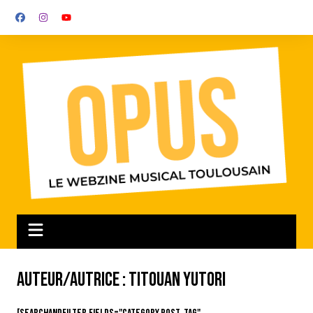
Aller
au
contenu
Auteur/autrice :
Titouan Yutori