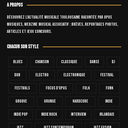
A propos
Découvrez l’actualité musicale toulousaine racontée par OPUS
Musiques, webzine musical associatif : brèves, reportages photos,
articles et jeux concours.
Chacun son style
Blues
Chanson
Classique
Danse
Dj
Dub
Electro
Electronique
FESTIVAL
Festivals
Focus D'Opus
Folk
Funk
Groove
Grunge
Hardcore
INDIE
Indie Pop
Indie Rock
Interview
Irlandais
Jazz
Jazz Contemporain
Jazz Fusion