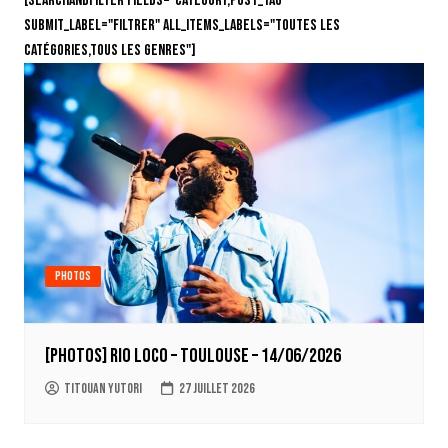
[searchandfilter fields="category,post_tag"
submit_label="Filtrer" all_items_labels="Toutes les
catégories,Tous les genres"]
Photos
[PHOTOS] RIO LOCO – Toulouse – 14/06/2026
Titouan Yutori
27 juillet 2026