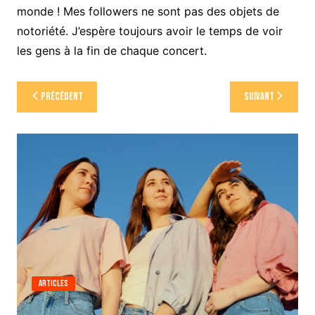
monde ! Mes followers ne sont pas des objets de
notoriété. J’espère toujours avoir le temps de voir
les gens à la fin de chaque concert.
Navigation
Précédent
Suivant
de
l’article
Articles