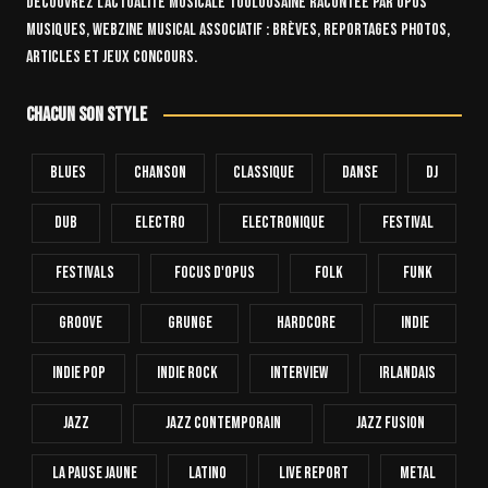
Découvrez l’actualité musicale toulousaine racontée par OPUS
Musiques, webzine musical associatif : brèves, reportages photos,
articles et jeux concours.
Chacun son style
Blues
Chanson
Classique
Danse
Dj
Dub
Electro
Electronique
FESTIVAL
Festivals
Focus D'Opus
Folk
Funk
Groove
Grunge
Hardcore
INDIE
Indie Pop
Indie Rock
Interview
Irlandais
Jazz
Jazz Contemporain
Jazz Fusion
La Pause Jaune
Latino
Live Report
Metal