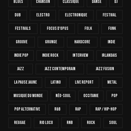
Blues
Chanson
Classique
Danse
Dj
Dub
Electro
Electronique
FESTIVAL
Festivals
Focus D'Opus
Folk
Funk
Groove
Grunge
Hardcore
INDIE
Indie Pop
Indie Rock
Interview
Irlandais
Jazz
Jazz Contemporain
Jazz Fusion
La Pause Jaune
Latino
Live Report
Metal
Musique Du Monde
Néo-Soul
Occitanie
Pop
Pop Alternative
R&B
Rap
Rap / Hip-Hop
Reggae
Rio Loco
RnB
Rock
Soul