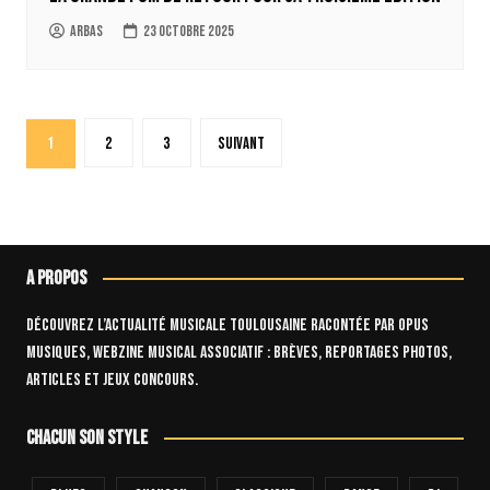
Arbas
23 octobre 2025
Pagination
1
2
3
Suivant
des
publications
A propos
Découvrez l’actualité musicale toulousaine racontée par OPUS
Musiques, webzine musical associatif : brèves, reportages photos,
articles et jeux concours.
Chacun son style