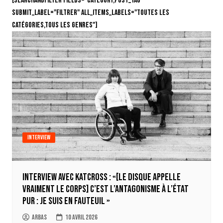
[searchandfilter fields="category,post_tag"
submit_label="Filtrer" all_items_labels="Toutes les
catégories,Tous les genres"]
Interview
Interview avec Katcross : «[Le disque appelle
vraiment le corps] c’est l’antagonisme à l’état
pur : je suis en fauteuil »
Arbas
10 avril 2026