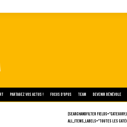
rt
Partagez vos actus !
Focus d’Opus
Team
Devenir bénévole
[searchandfilter fields="category,
all_items_labels="Toutes les caté