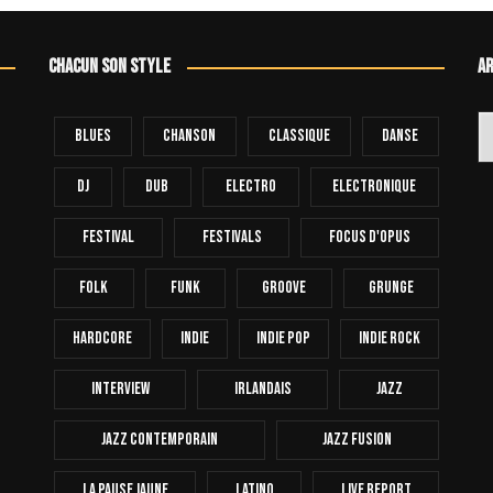
Chacun son style
Ar
Ar
Blues
Chanson
Classique
Danse
Dj
Dub
Electro
Electronique
FESTIVAL
Festivals
Focus D'Opus
Folk
Funk
Groove
Grunge
Hardcore
INDIE
Indie Pop
Indie Rock
Interview
Irlandais
Jazz
Jazz Contemporain
Jazz Fusion
La Pause Jaune
Latino
Live Report