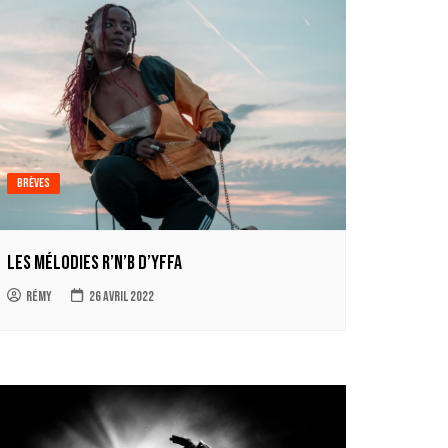
Brèves
Les mélodies R’n’B d’Yffa
Rémy
26 avril 2022