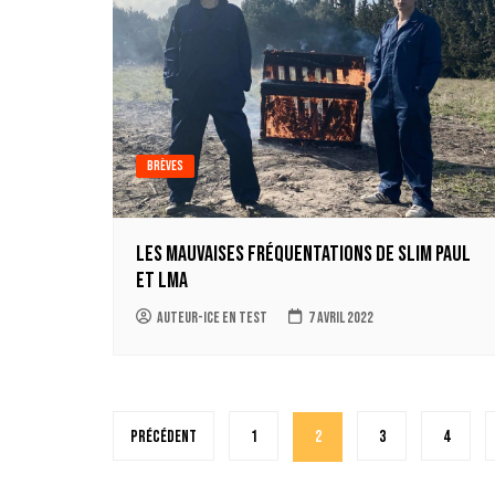
Brèves
Les Mauvaises Fréquentations de Slim Paul
et LMA
auteur-ice en test
7 avril 2022
Pagination
Précédent
1
2
3
4
des