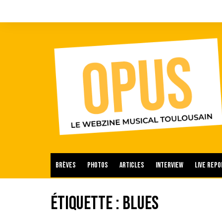
Aller
au
contenu
Brèves
Photos
Articles
Interview
Live repo
Étiquette :
Blues