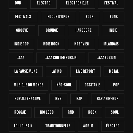
Dub
Electro
Electronique
FESTIVAL
Festivals
Focus D'Opus
Folk
Funk
Groove
Grunge
Hardcore
INDIE
Indie Pop
Indie Rock
Interview
Irlandais
Jazz
Jazz Contemporain
Jazz Fusion
La Pause Jaune
Latino
Live Report
Metal
Musique Du Monde
Néo-Soul
Occitanie
Pop
Pop Alternative
R&B
Rap
Rap / Hip-Hop
Reggae
Rio Loco
RnB
Rock
Soul
Toulousain
Traditionnelle
World
Électro