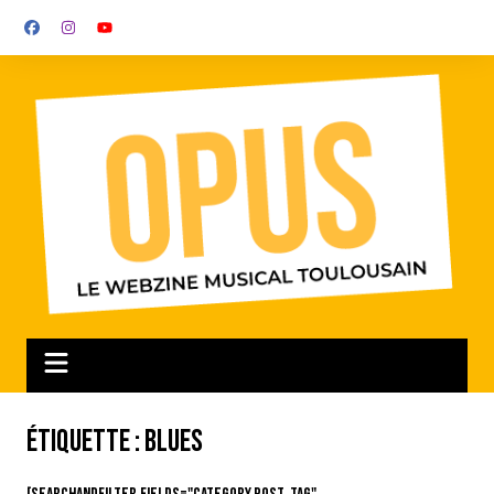
Aller
au
contenu
Étiquette :
Blues