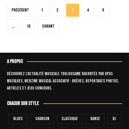
Pagination
Précédent
1
2
3
4
5
des
publications
…
10
Suivant
A propos
Découvrez l’actualité musicale toulousaine racontée par OPUS
Musiques, webzine musical associatif : brèves, reportages photos,
articles et jeux concours.
Chacun son style
Blues
Chanson
Classique
Danse
Dj