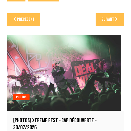
Navigation
Précédent
Suivant
de
l’article
Photos
[Photos] Xtreme Fest – Cap découverte –
30/07/2026