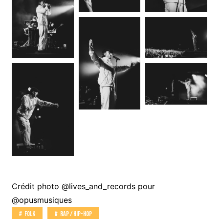
Crédit photo @lives_and_records pour
@opusmusiques
Folk
Rap / Hip-Hop