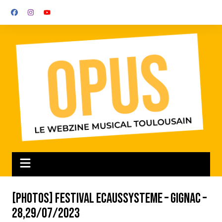
Aller
au
contenu
[Photos] Festival Ecaussysteme – Gignac –
28,29/07/2023