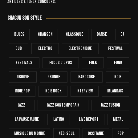
articles et jeux concours.
Chacun son style
Blues
Chanson
Classique
Danse
Dj
Dub
Electro
Electronique
FESTIVAL
Festivals
Focus D'Opus
Folk
Funk
Groove
Grunge
Hardcore
INDIE
Indie Pop
Indie Rock
Interview
Irlandais
Jazz
Jazz Contemporain
Jazz Fusion
La Pause Jaune
Latino
Live Report
Metal
Musique Du Monde
Néo-Soul
Occitanie
Pop