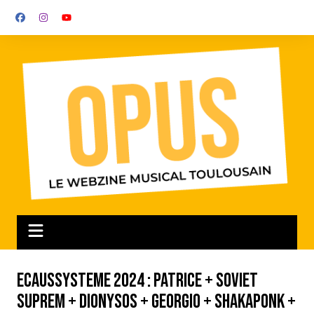
Aller
au
contenu
Ecaussysteme 2024 : Patrice + Soviet
Suprem + Dionysos + Georgio + Shakaponk +