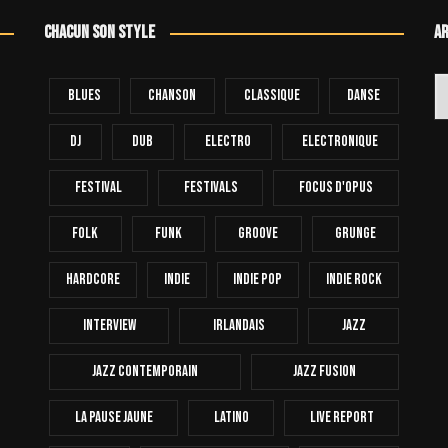
Chacun son style
Ar
Ar
Blues
Chanson
Classique
Danse
Dj
Dub
Electro
Electronique
FESTIVAL
Festivals
Focus D'Opus
Folk
Funk
Groove
Grunge
Hardcore
INDIE
Indie Pop
Indie Rock
Interview
Irlandais
Jazz
Jazz Contemporain
Jazz Fusion
La Pause Jaune
Latino
Live Report