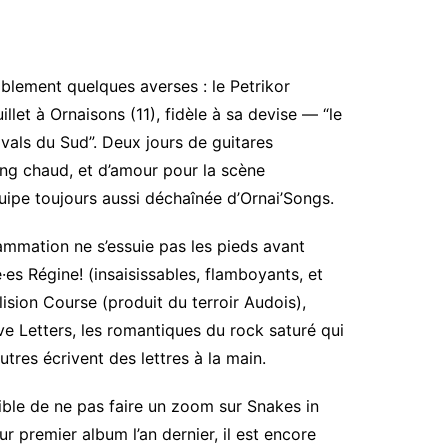
ablement quelques averses : le Petrikor
uillet à Ornaisons (11), fidèle à sa devise — “le
ivals du Sud”. Deux jours de guitares
ang chaud, et d’amour pour la scène
uipe toujours aussi déchaînée d’Ornai’Songs.
ammation ne s’essuie pas les pieds avant
lé·es Régine! (insaisissables, flamboyants, et
ision Course (produit du terroir Audois),
e Letters, les romantiques du rock saturé qui
utres écrivent des lettres à la main.
ible de ne pas faire un zoom sur Snakes in
ur premier album l’an dernier, il est encore