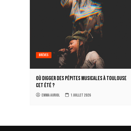
Brèves
Où digger des pépites musicales à Toulouse
cet été ?
Emma Auriol
1 juillet 2026