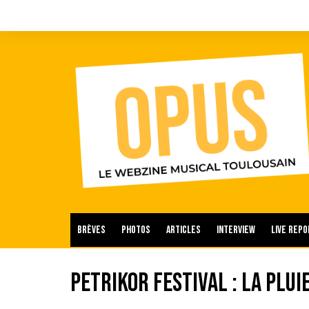
Aller
au
contenu
Brèves
Photos
Articles
Interview
Live repo
Petrikor Festival : la plui