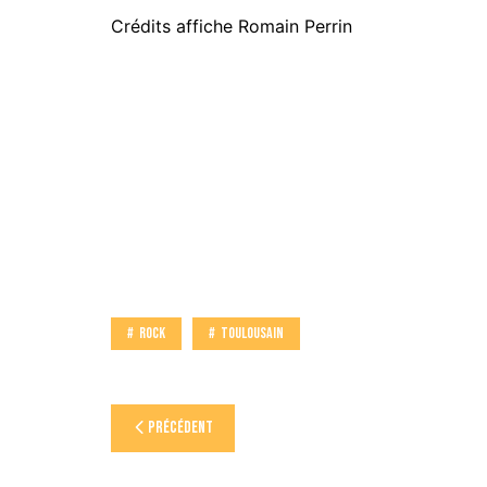
Crédits affiche Romain Perrin
Rock
Toulousain
Navigation
Précédent
de