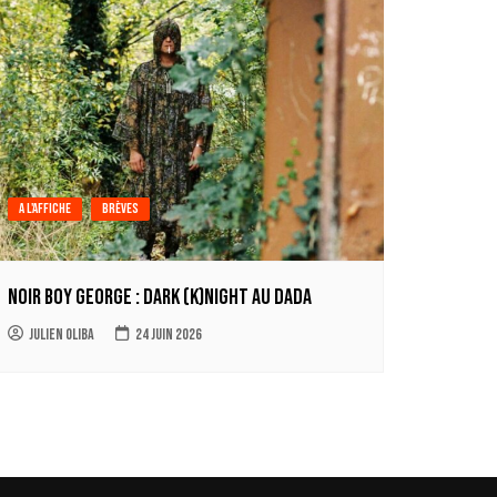
A l'affiche
Brèves
Noir Boy George : Dark (k)Night au Dada
Julien Oliba
24 juin 2026