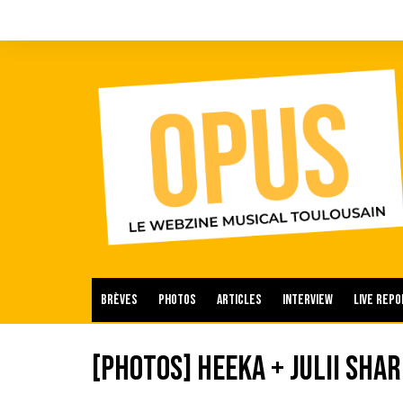
Aller
au
contenu
Brèves
Photos
Articles
Interview
Live repo
[Photos] Heeka + Julii Sha