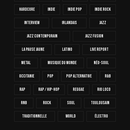
Hardcore
INDIE
Indie Pop
Indie Rock
Interview
Irlandais
Jazz
Jazz Contemporain
Jazz Fusion
La Pause Jaune
Latino
Live Report
Metal
Musique Du Monde
Néo-Soul
Occitanie
Pop
Pop Alternative
R&B
Rap
Rap / Hip-Hop
Reggae
Rio Loco
RnB
Rock
Soul
Toulousain
Traditionnelle
World
Électro