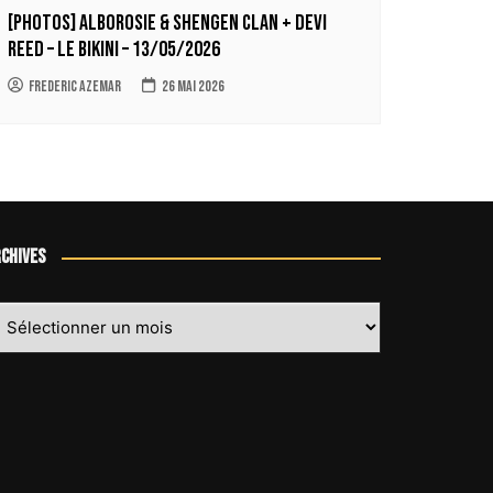
[Photos] Alborosie & Shengen Clan + Devi
Reed – Le Bikini – 13/05/2026
Frederic Azemar
26 mai 2026
chives
chives