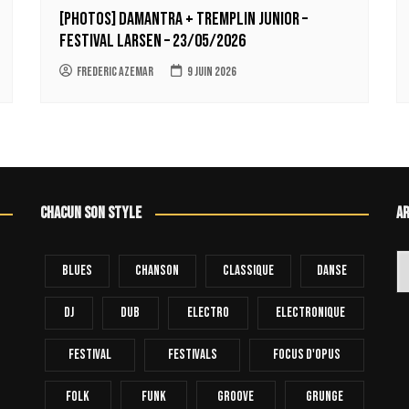
[Photos] Damantra + tremplin junior –
Festival Larsen – 23/05/2026
Frederic Azemar
9 juin 2026
Chacun son style
Ar
Ar
Blues
Chanson
Classique
Danse
Dj
Dub
Electro
Electronique
FESTIVAL
Festivals
Focus D'Opus
Folk
Funk
Groove
Grunge