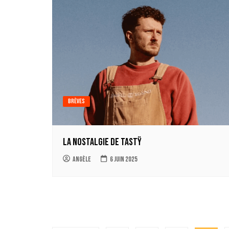
Brèves
La nostalgie de Tastÿ
Angèle
6 juin 2025