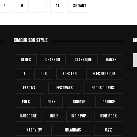
5
6
…
11
Suivant
Chacun son style
Ar
Ar
Blues
Chanson
Classique
Danse
Dj
Dub
Electro
Electronique
FESTIVAL
Festivals
Focus D'Opus
Folk
Funk
Groove
Grunge
Hardcore
INDIE
Indie Pop
Indie Rock
Interview
Irlandais
Jazz