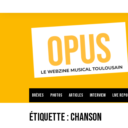
Aller
au
contenu
Brèves
Photos
Articles
Interview
Live repo
Étiquette :
Chanson