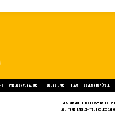
rt
Partagez vos actus !
Focus d’Opus
Team
Devenir bénévole
[searchandfilter fields="category,
all_items_labels="Toutes les caté