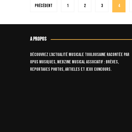
Pagination
Précédent
1
2
3
4
des
publications
A propos
Découvrez l’actualité musicale toulousaine racontée par
OPUS Musiques, webzine musical associatif : brèves,
reportages photos, articles et jeux concours.