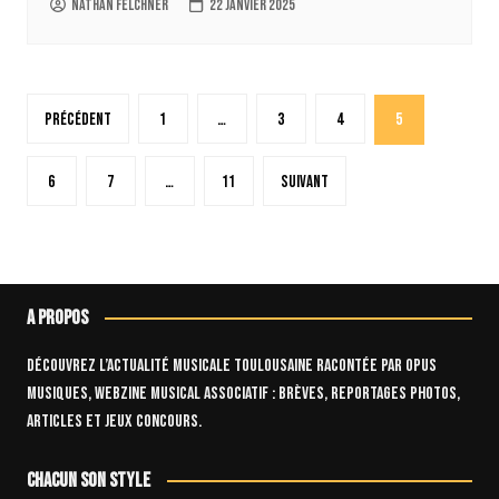
Nathan Felchner
22 janvier 2025
Pagination
Précédent
1
…
3
4
5
des
publications
6
7
…
11
Suivant
A propos
Découvrez l’actualité musicale toulousaine racontée par OPUS
Musiques, webzine musical associatif : brèves, reportages photos,
articles et jeux concours.
Chacun son style