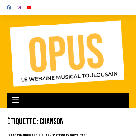
Aller
au
contenu
Étiquette :
Chanson