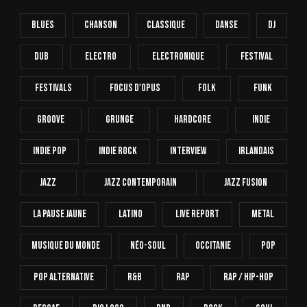
Blues
Chanson
Classique
Danse
Dj
Dub
Electro
Electronique
FESTIVAL
Festivals
Focus D'Opus
Folk
Funk
Groove
Grunge
Hardcore
INDIE
Indie Pop
Indie Rock
Interview
Irlandais
Jazz
Jazz Contemporain
Jazz Fusion
La Pause Jaune
Latino
Live Report
Metal
Musique Du Monde
Néo-Soul
Occitanie
Pop
Pop Alternative
R&B
Rap
Rap / Hip-Hop