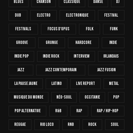
Blues
Chanson
Classique
Danse
Dj
Dub
Electro
Electronique
FESTIVAL
Festivals
Focus D'Opus
Folk
Funk
Groove
Grunge
Hardcore
INDIE
Indie Pop
Indie Rock
Interview
Irlandais
Jazz
Jazz Contemporain
Jazz Fusion
La Pause Jaune
Latino
Live Report
Metal
Musique Du Monde
Néo-Soul
Occitanie
Pop
Pop Alternative
R&B
Rap
Rap / Hip-Hop
Reggae
Rio Loco
RnB
Rock
Soul