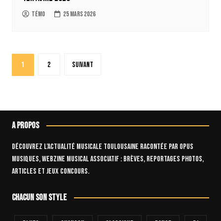
Témo
25 mars 2026
Pagination
1
2
Suivant
des
publications
A propos
Découvrez l’actualité musicale toulousaine racontée par OPUS
Musiques, webzine musical associatif : brèves, reportages photos,
articles et jeux concours.
Chacun son style