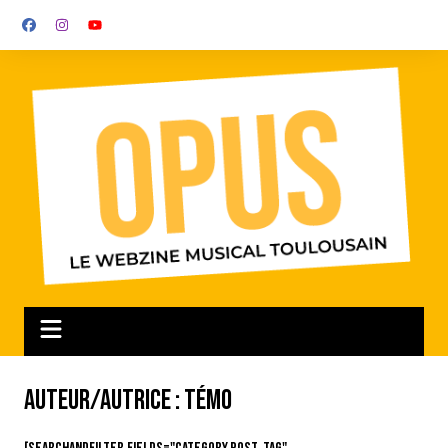
Aller
au
contenu
Auteur/autrice :
Témo