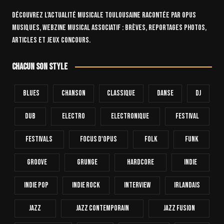
Découvrez l’actualité musicale toulousaine racontée par OPUS
Musiques, webzine musical associatif : brèves, reportages photos,
articles et jeux concours.
Chacun son style
Blues
Chanson
Classique
Danse
Dj
Dub
Electro
Electronique
FESTIVAL
Festivals
Focus D'Opus
Folk
Funk
Groove
Grunge
Hardcore
INDIE
Indie Pop
Indie Rock
Interview
Irlandais
Jazz
Jazz Contemporain
Jazz Fusion