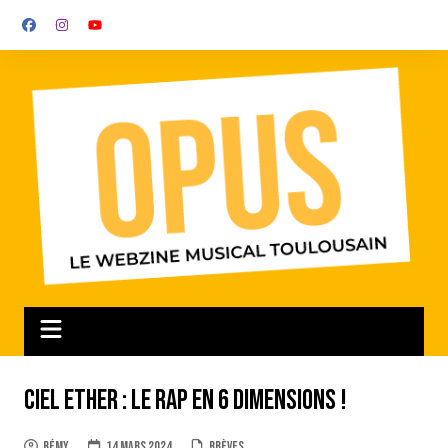
Aller
au
contenu
Ciel Ether : le rap en 6 dimensions !
Rémy
14 mars 2024
Brèves