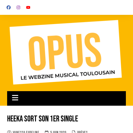
Aller
au
contenu
Heeka sort son 1er single
Vanessa Eudeline
5 juin 2020
Brèves