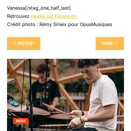
Vanessa[/stag_one_half_last]
Retrouvez
Heeka sur Facebook
Crédit photo : Rémy Sirieix pour OpusMusiques
Navigation
Précédent
Suivant
de
l’article
Brèves