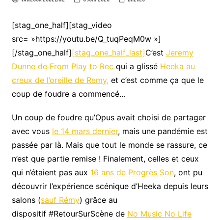
[stag_one_half][stag_video
src= »https://youtu.be/Q_tuqPeqM0w »]
[/stag_one_half]
[stag_one_half_last]
C’est
Jeremy
Dunne de From Play to Rec
qui a glissé
Heeka au
creux de l’oreille de Remy,
et c’est comme ça que le
coup de foudre a commencé…
Un coup de foudre qu’Opus avait choisi de partager
avec vous
le 14 mars dernier
, mais une pandémie est
passée par là. Mais que tout le monde se rassure, ce
n’est que partie remise ! Finalement, celles et ceux
qui n’étaient pas aux
16 ans de Progrès Son
, ont pu
découvrir l’expérience scénique d’Heeka depuis leurs
salons (
sauf Rémy
) grâce au
dispositif #RetourSurScène de
No Music No Life