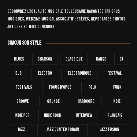
Découvrez l’actualité musicale toulousaine racontée par OPUS
Musiques, webzine musical associatif : brèves, reportages photos,
articles et jeux concours.
Chacun son style
Blues
Chanson
Classique
Danse
Dj
Dub
Electro
Electronique
FESTIVAL
Festivals
Focus D'Opus
Folk
Funk
Groove
Grunge
Hardcore
INDIE
Indie Pop
Indie Rock
Interview
Irlandais
Jazz
Jazz Contemporain
Jazz Fusion