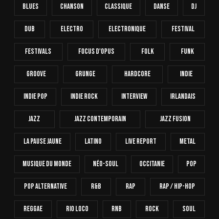
Blues
Chanson
Classique
Danse
Dj
Dub
Electro
Electronique
FESTIVAL
Festivals
Focus D'Opus
Folk
Funk
Groove
Grunge
Hardcore
INDIE
Indie Pop
Indie Rock
Interview
Irlandais
Jazz
Jazz Contemporain
Jazz Fusion
La Pause Jaune
Latino
Live Report
Metal
Musique Du Monde
Néo-Soul
Occitanie
Pop
Pop Alternative
R&B
Rap
Rap / Hip-Hop
Reggae
Rio Loco
RnB
Rock
Soul