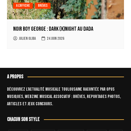
A l'affiche
Brèves
Noir Boy George : Dark (k)Night au Dada
Julien Oliba
24 juin 2026
A propos
Découvrez l’actualité musicale toulousaine racontée par OPUS
Musiques, webzine musical associatif : brèves, reportages photos,
articles et jeux concours.
Chacun son style