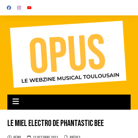
Aller
au
contenu
Le miel electro de PHantastic Bee
Rémy
12 octobre 2021
Brèves