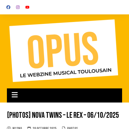
Aller
au
contenu
[Photos] Nova Twins – Le Rex – 06/10/2025
m12no
20 octobre 2025
Photos