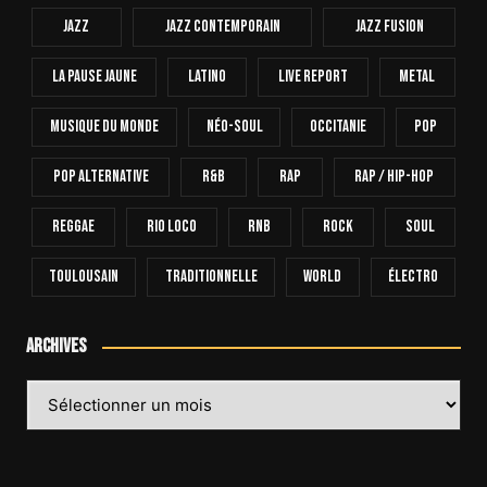
Jazz
Jazz Contemporain
Jazz Fusion
La Pause Jaune
Latino
Live Report
Metal
Musique Du Monde
Néo-Soul
Occitanie
Pop
Pop Alternative
R&B
Rap
Rap / Hip-Hop
Reggae
Rio Loco
RnB
Rock
Soul
Toulousain
Traditionnelle
World
Électro
Archives
Archives