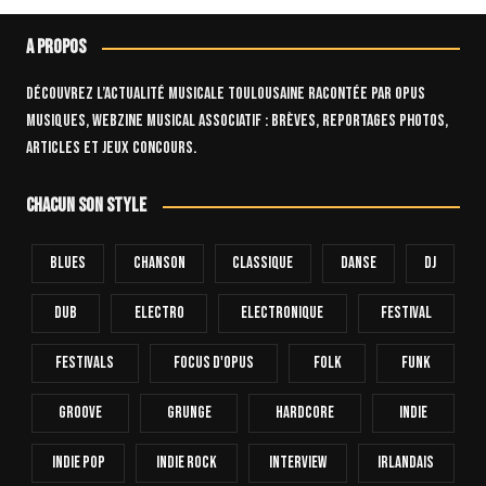
A propos
Découvrez l’actualité musicale toulousaine racontée par OPUS
Musiques, webzine musical associatif : brèves, reportages photos,
articles et jeux concours.
Chacun son style
Blues
Chanson
Classique
Danse
Dj
Dub
Electro
Electronique
FESTIVAL
Festivals
Focus D'Opus
Folk
Funk
Groove
Grunge
Hardcore
INDIE
Indie Pop
Indie Rock
Interview
Irlandais