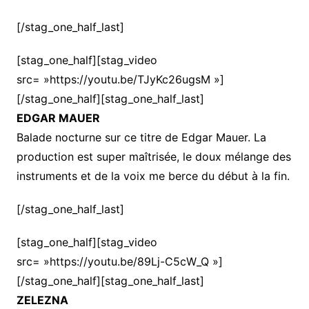
[/stag_one_half_last]
[stag_one_half][stag_video
src= »https://youtu.be/TJyKc26ugsM »]
[/stag_one_half][stag_one_half_last]
EDGAR MAUER
Balade nocturne sur ce titre de Edgar Mauer. La
production est super maîtrisée, le doux mélange des
instruments et de la voix me berce du début à la fin.
[/stag_one_half_last]
[stag_one_half][stag_video
src= »https://youtu.be/89Lj-C5cW_Q »]
[/stag_one_half][stag_one_half_last]
ZELEZNA