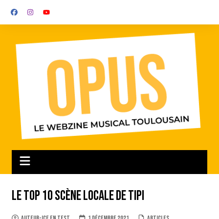
Aller
au
contenu
Le top 10 scène locale de TIPI
auteur-ice en test
1 décembre 2021
Articles