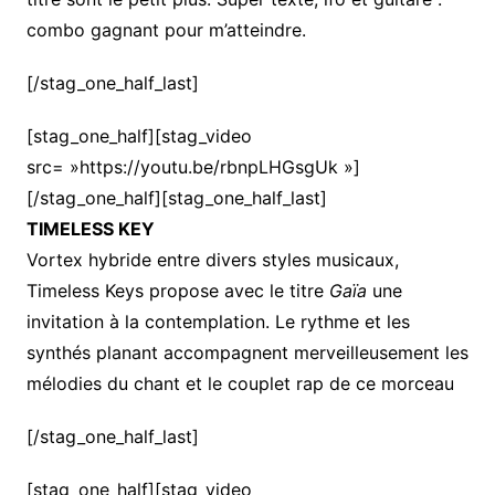
combo gagnant pour m’atteindre.
[/stag_one_half_last]
[stag_one_half][stag_video
src= »https://youtu.be/rbnpLHGsgUk »]
[/stag_one_half][stag_one_half_last]
TIMELESS KEY
Vortex hybride entre divers styles musicaux,
Timeless Keys propose avec le titre
Gaïa
une
invitation à la contemplation. Le rythme et les
synthés planant accompagnent merveilleusement les
mélodies du chant et le couplet rap de ce morceau
[/stag_one_half_last]
[stag_one_half][stag_video