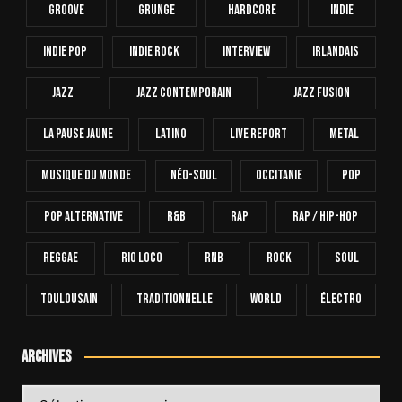
Groove
Grunge
Hardcore
INDIE
Indie Pop
Indie Rock
Interview
Irlandais
Jazz
Jazz Contemporain
Jazz Fusion
La Pause Jaune
Latino
Live Report
Metal
Musique Du Monde
Néo-Soul
Occitanie
Pop
Pop Alternative
R&B
Rap
Rap / Hip-Hop
Reggae
Rio Loco
RnB
Rock
Soul
Toulousain
Traditionnelle
World
Électro
Archives
Archives