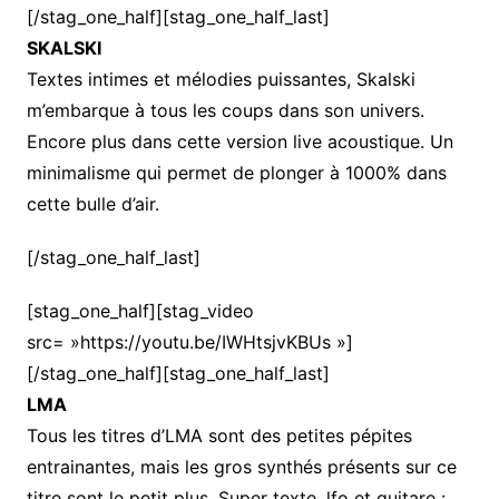
[/stag_one_half][stag_one_half_last]
SKALSKI
Textes intimes et mélodies puissantes, Skalski
m’embarque à tous les coups dans son univers.
Encore plus dans cette version live acoustique. Un
minimalisme qui permet de plonger à 1000% dans
cette bulle d’air.
[/stag_one_half_last]
[stag_one_half][stag_video
src= »https://youtu.be/IWHtsjvKBUs »]
[/stag_one_half][stag_one_half_last]
LMA
Tous les titres d’LMA sont des petites pépites
entrainantes, mais les gros synthés présents sur ce
titre sont le petit plus. Super texte, lfo et guitare :