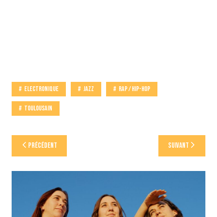
Electronique
Jazz
Rap / Hip-Hop
Toulousain
Navigation
Précédent
Suivant
de
l’article