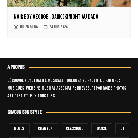
Noir Boy George : Dark (k)Night au Dada
Julien Oliba
24 juin 2026
A propos
Découvrez l’actualité musicale toulousaine racontée par OPUS
Musiques, webzine musical associatif : brèves, reportages photos,
articles et jeux concours.
Chacun son style
Blues
Chanson
Classique
Danse
Dj