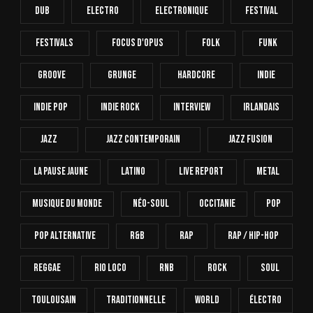
Dub
Electro
Electronique
FESTIVAL
Festivals
Focus D'Opus
Folk
Funk
Groove
Grunge
Hardcore
INDIE
Indie Pop
Indie Rock
Interview
Irlandais
Jazz
Jazz Contemporain
Jazz Fusion
La Pause Jaune
Latino
Live Report
Metal
Musique Du Monde
Néo-Soul
Occitanie
Pop
Pop Alternative
R&B
Rap
Rap / Hip-Hop
Reggae
Rio Loco
RnB
Rock
Soul
Toulousain
Traditionnelle
World
Électro