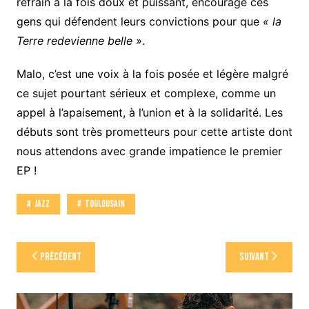
refrain à la fois doux et puissant, encourage ces
gens qui défendent leurs convictions pour que
« la
Terre redevienne belle »
.
Malo, c’est une voix à la fois posée et légère malgré
ce sujet pourtant sérieux et complexe, comme un
appel à l’apaisement, à l’union et à la solidarité. Les
débuts sont très prometteurs pour cette artiste dont
nous attendons avec grande impatience le premier
EP !
Jazz
Toulousain
Navigation
Précédent
Suivant
de
l’article