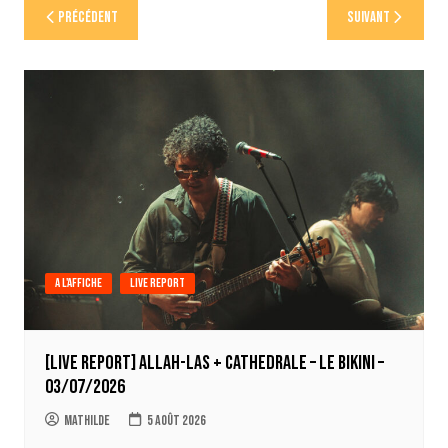
Navigation
Précédent
Suivant
de
l’article
A l'affiche
Live report
[LIVE REPORT] Allah-Las + Cathedrale – Le Bikini –
03/07/2026
Mathilde
5 août 2026