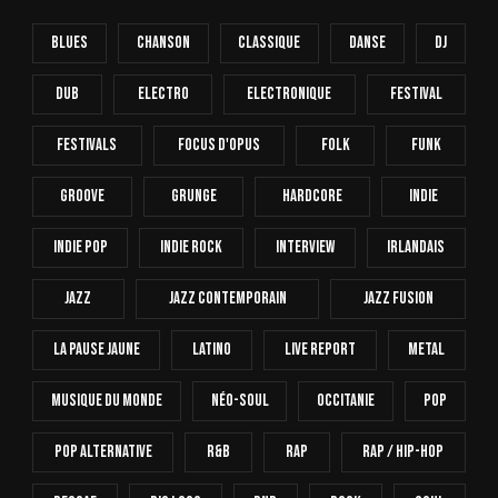
Blues
Chanson
Classique
Danse
Dj
Dub
Electro
Electronique
FESTIVAL
Festivals
Focus D'Opus
Folk
Funk
Groove
Grunge
Hardcore
INDIE
Indie Pop
Indie Rock
Interview
Irlandais
Jazz
Jazz Contemporain
Jazz Fusion
La Pause Jaune
Latino
Live Report
Metal
Musique Du Monde
Néo-Soul
Occitanie
Pop
Pop Alternative
R&B
Rap
Rap / Hip-Hop