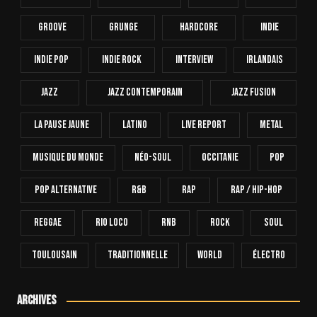
Groove
Grunge
Hardcore
INDIE
Indie Pop
Indie Rock
Interview
Irlandais
Jazz
Jazz Contemporain
Jazz Fusion
La Pause Jaune
Latino
Live Report
Metal
Musique Du Monde
Néo-Soul
Occitanie
Pop
Pop Alternative
R&B
Rap
Rap / Hip-Hop
Reggae
Rio Loco
RnB
Rock
Soul
Toulousain
Traditionnelle
World
Électro
Archives