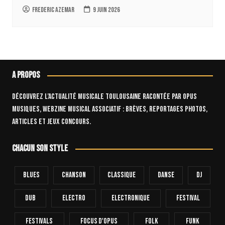
Frederic Azemar
9 juin 2026
A propos
Découvrez l’actualité musicale toulousaine racontée par OPUS
Musiques, webzine musical associatif : brèves, reportages photos,
articles et jeux concours.
Chacun son style
Blues
Chanson
Classique
Danse
Dj
Dub
Electro
Electronique
FESTIVAL
Festivals
Focus D'Opus
Folk
Funk