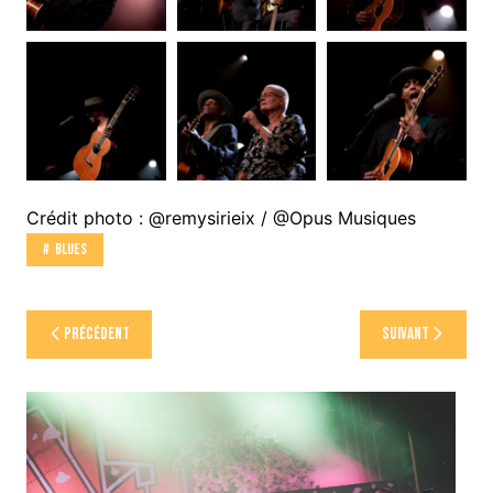
Crédit photo : @remysirieix / @Opus Musiques
Blues
Navigation
Précédent
Suivant
de
l’article