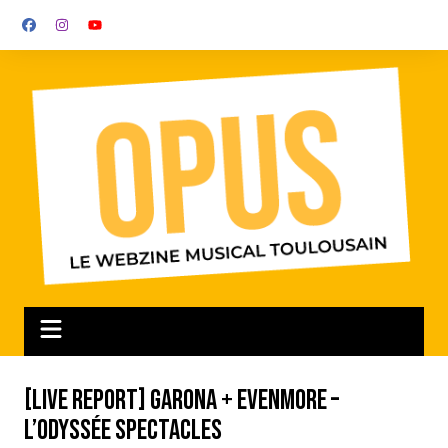
Aller
au
contenu
[LIVE REPORT] Garona + Evenmore –
L’Odyssée Spectacles