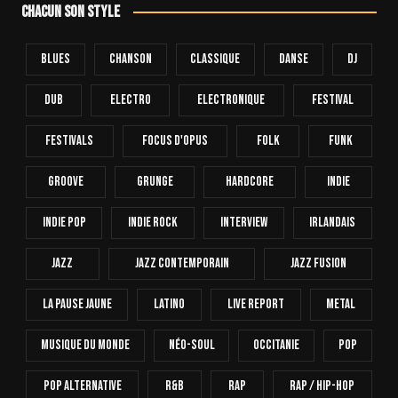
Chacun son style
Blues
Chanson
Classique
Danse
Dj
Dub
Electro
Electronique
FESTIVAL
Festivals
Focus D'Opus
Folk
Funk
Groove
Grunge
Hardcore
INDIE
Indie Pop
Indie Rock
Interview
Irlandais
Jazz
Jazz Contemporain
Jazz Fusion
La Pause Jaune
Latino
Live Report
Metal
Musique Du Monde
Néo-Soul
Occitanie
Pop
Pop Alternative
R&B
Rap
Rap / Hip-Hop