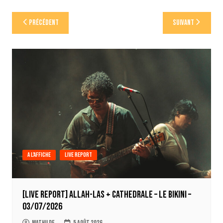
Navigation
Précédent
Suivant
de
l’article
A l'affiche
Live report
[LIVE REPORT] Allah-Las + Cathedrale – Le Bikini –
03/07/2026
Mathilde
5 août 2026