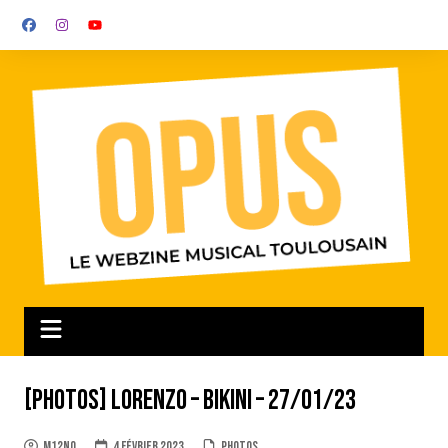
Aller
au
contenu
[Photos] Lorenzo – Bikini – 27/01/23
m12no
4 février 2023
Photos