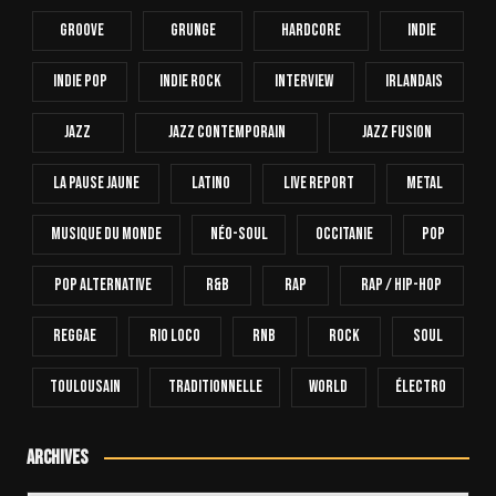
Groove
Grunge
Hardcore
INDIE
Indie Pop
Indie Rock
Interview
Irlandais
Jazz
Jazz Contemporain
Jazz Fusion
La Pause Jaune
Latino
Live Report
Metal
Musique Du Monde
Néo-Soul
Occitanie
Pop
Pop Alternative
R&B
Rap
Rap / Hip-Hop
Reggae
Rio Loco
RnB
Rock
Soul
Toulousain
Traditionnelle
World
Électro
Archives