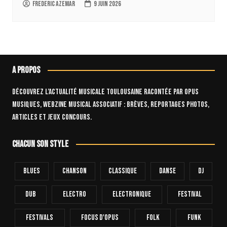
Frederic Azemar
9 juin 2026
A propos
Découvrez l’actualité musicale toulousaine racontée par OPUS
Musiques, webzine musical associatif : brèves, reportages photos,
articles et jeux concours.
Chacun son style
Blues
Chanson
Classique
Danse
Dj
Dub
Electro
Electronique
FESTIVAL
Festivals
Focus D'Opus
Folk
Funk