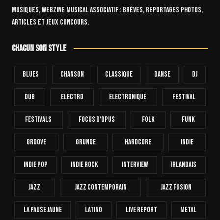
Musiques, webzine musical associatif : brèves, reportages photos,
articles et jeux concours.
Chacun son style
Blues
Chanson
Classique
Danse
Dj
Dub
Electro
Electronique
FESTIVAL
Festivals
Focus D'Opus
Folk
Funk
Groove
Grunge
Hardcore
INDIE
Indie Pop
Indie Rock
Interview
Irlandais
Jazz
Jazz Contemporain
Jazz Fusion
La Pause Jaune
Latino
Live Report
Metal