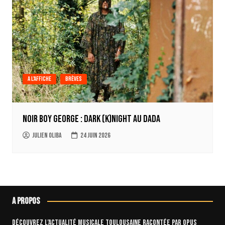
A l'affiche
Brèves
Noir Boy George : Dark (k)Night au Dada
Julien Oliba
24 juin 2026
A propos
Découvrez l’actualité musicale toulousaine racontée par OPUS