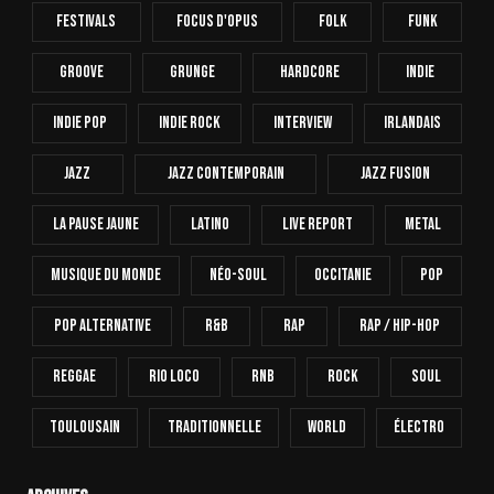
Festivals
Focus D'Opus
Folk
Funk
Groove
Grunge
Hardcore
INDIE
Indie Pop
Indie Rock
Interview
Irlandais
Jazz
Jazz Contemporain
Jazz Fusion
La Pause Jaune
Latino
Live Report
Metal
Musique Du Monde
Néo-Soul
Occitanie
Pop
Pop Alternative
R&B
Rap
Rap / Hip-Hop
Reggae
Rio Loco
RnB
Rock
Soul
Toulousain
Traditionnelle
World
Électro