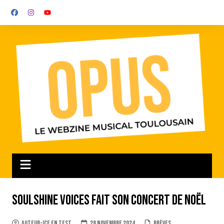
Aller
au
contenu
Soulshine Voices fait son concert de Noël
auteur-ice en test
28 novembre 2024
Brèves