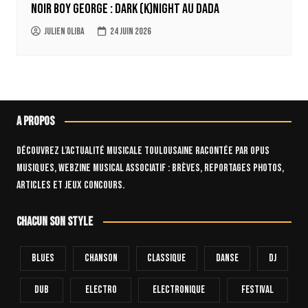
Noir Boy George : Dark (k)Night au Dada
Julien Oliba
24 juin 2026
A propos
Découvrez l’actualité musicale toulousaine racontée par OPUS
Musiques, webzine musical associatif : brèves, reportages photos,
articles et jeux concours.
Chacun son style
Blues
Chanson
Classique
Danse
Dj
Dub
Electro
Electronique
FESTIVAL