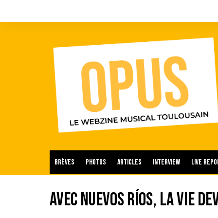
Aller
au
contenu
Brèves
Photos
Articles
Interview
Live repo
Avec Nuevos Ríos, la vie de