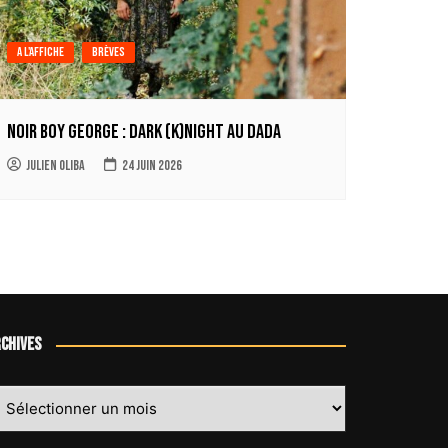
A l'affiche
Brèves
Noir Boy George : Dark (k)Night au Dada
Julien Oliba
24 juin 2026
chives
chives