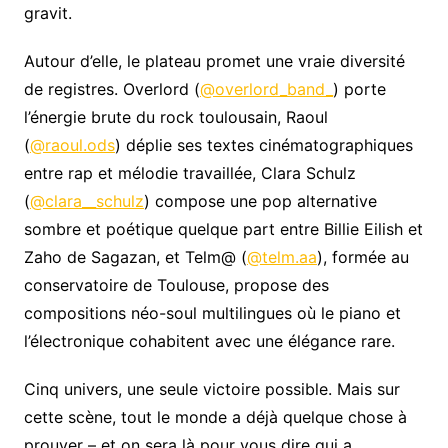
gravit.
Autour d’elle, le plateau promet une vraie diversité
de registres. Overlord (
@overlord_band_
) porte
l’énergie brute du rock toulousain, Raoul
(
@raoul.ods
) déplie ses textes cinématographiques
entre rap et mélodie travaillée, Clara Schulz
(
@clara__schulz
) compose une pop alternative
sombre et poétique quelque part entre Billie Eilish et
Zaho de Sagazan, et Telm@ (
@telm.aa
), formée au
conservatoire de Toulouse, propose des
compositions néo-soul multilingues où le piano et
l’électronique cohabitent avec une élégance rare.
Cinq univers, une seule victoire possible. Mais sur
cette scène, tout le monde a déjà quelque chose à
prouver – et on sera là pour vous dire qui a