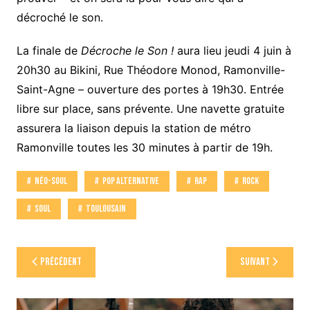
décroché le son.
La finale de
Décroche le Son !
aura lieu jeudi 4 juin à
20h30 au Bikini, Rue Théodore Monod, Ramonville-
Saint-Agne – ouverture des portes à 19h30. Entrée
libre sur place, sans prévente. Une navette gratuite
assurera la liaison depuis la station de métro
Ramonville toutes les 30 minutes à partir de 19h.
Néo-Soul
Pop Alternative
Rap
Rock
Soul
Toulousain
Navigation
Précédent
Suivant
de
l’article