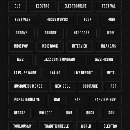
Dub
Electro
Electronique
FESTIVAL
Festivals
Focus D'Opus
Folk
Funk
Groove
Grunge
Hardcore
INDIE
Indie Pop
Indie Rock
Interview
Irlandais
Jazz
Jazz Contemporain
Jazz Fusion
La Pause Jaune
Latino
Live Report
Metal
Musique Du Monde
Néo-Soul
Occitanie
Pop
Pop Alternative
R&B
Rap
Rap / Hip-Hop
Reggae
Rio Loco
RnB
Rock
Soul
Toulousain
Traditionnelle
World
Électro