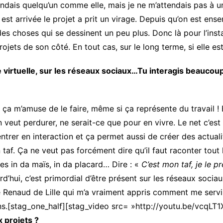
tendais quelqu’un comme elle, mais je ne m’attendais pas à 
est arrivée le projet a prit un virage. Depuis qu’on est ense
des choses qui se dessinent un peu plus. Donc là pour l’insta
jets de son côté. En tout cas, sur le long terme, si elle est
virtuelle, sur les réseaux sociaux…Tu interagis beaucoup a
i ça m’amuse de le faire, même si ça représente du travail
 veut perdurer, ne serait-ce que pour en vivre. Le net c’est
ntrer en interaction et ça permet aussi de créer des actual
taf. Ça ne veut pas forcément dire qu’il faut raconter tout 
es in da maïs, in da placard… Dire : «
C’est mon taf, je le pr
rd’hui, c’est primordial d’être présent sur les réseaux socia
 Renaud de Lille qui m’a vraiment appris comment me servir d
sens.[stag_one_half][stag_video src= »http://youtu.be/vcqL
 projets ?