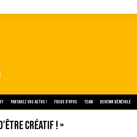
rt
Partagez vos actus !
Focus d’Opus
Team
Devenir bénévole
d’être créatif ! »