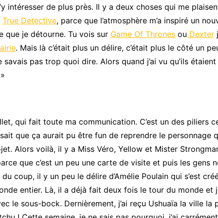
y intéresser de plus près. Il y a deux choses qui me plaisent
e
True Detective
, parce que l’atmosphère m’a inspiré un nouv
e que je détourne. Tu vois sur
Game Of Thrones
ou
Dexter
j
airie
. Mais là c’était plus un délire, c’était plus le côté un p
savais pas trop quoi dire. Alors quand j’ai vu qu’ils étaient
.
»
let, qui fait toute ma communication. C’est un des piliers ce
sait que ça aurait pu être fun de reprendre le personnage qu’
t. Alors voilà, il y a Miss Véro, Yellow et Mister Strongman q
arce que c’est un peu une carte de visite et puis les gens ne 
 du coup, il y un peu le délire d’Amélie Poulain qui s’est cr
nde entier. Là, il a déjà fait deux fois le tour du monde et 
ec le sous-bock. Dernièrement, j’ai reçu Ushuaïa la ville l
tchu ! Cette semaine, je ne sais pas pourquoi, j’ai carréme