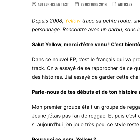
auteur-ice en test
26 octobre 2014
Articles
Depuis 2008,
Yellow
trace sa petite route, un
personnage. Rencontre avec un barbu, sous le
Salut Yellow, merci d’être venu ! C’est bientô
Dans ce nouvel EP, c’est le français qui va pre
track. On a essayé de se rapprocher de ce qu
des histoires. J’ai essayé de garder cette cha
Parle-nous de tes débuts et de ton histoire
Mon premier groupe était un groupe de reggae
Jeune j’étais pas fan de reggae. Et puis c’es
si aujourd’hui j’en joue très peu, ce style r
Pourquoi ce nom, Yellow ?