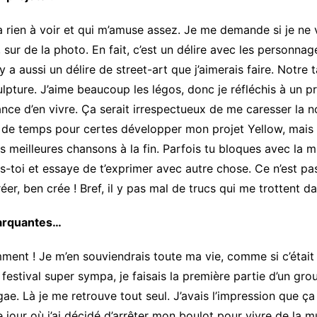
’a rien à voir et qui m’amuse assez. Je me demande si je ne
e, sur de la photo. En fait, c’est un délire avec les personna
 a aussi un délire de street-art que j’aimerais faire. Notre t
sculpture. J’aime beaucoup les légos, donc je réfléchis à u
chance d’en vivre. Ça serait irrespectueux de me caresser la 
 de temps pour certes développer mon projet Yellow, mais 
s meilleures chansons à la fin. Parfois tu bloques avec la mu
tais-toi et essaye de t’exprimer avec autre chose. Ce n’est p
r, ben crée ! Bref, il y pas mal de trucs qui me trottent da
marquantes…
t ! Je m’en souviendrais toute ma vie, comme si c’était hier
festival super sympa, je faisais la première partie d’un gro
ae. Là je me retrouve tout seul. J’avais l’impression que ç
le jour où j’ai décidé d’arrêter mon boulot pour vivre de la