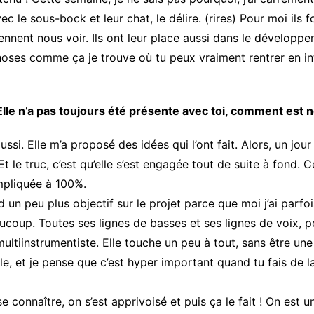
ec le sous-bock et leur chat, le délire. (rires) Pour moi il
ennent nous voir. Ils ont leur place aussi dans le développe
oses comme ça je trouve où tu peux vraiment rentrer en int
 Elle n’a pas toujours été présente avec toi, comment est n
ssi. Elle m’a proposé des idées qui l’ont fait. Alors, un jour j
Et le truc, c’est qu’elle s’est engagée tout de suite à fond. 
impliquée à 100%.
un peu plus objectif sur le projet parce que moi j’ai parfoi
oup. Toutes ses lignes de basses et ses lignes de voix, pou
t multiinstrumentiste. Elle touche un peu à tout, sans être une
ille, et je pense que c’est hyper important quand tu fais de l
à se connaître, on s’est apprivoisé et puis ça le fait ! On es