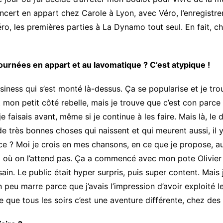
 concert en appart chez Carole à Lyon, avec Véro, l’enregis
éro, les premières parties à La Dynamo tout seul. En fait, 
urnées en appart et au lavomatique ? C’est atypique !
business qui s’est monté là-dessus. Ça se popularise et je t
st mon petit côté rebelle, mais je trouve que c’est con parce
faisais avant, même si je continue à les faire. Mais là, le d
e très bonnes choses qui naissent et qui meurent aussi, i
nce ? Moi je crois en mes chansons, en ce que je propose, a
ux où on l’attend pas. Ça a commencé avec mon pote Olivier
ain. Le public était hyper surpris, puis super content. Mais 
 peu marre parce que j’avais l’impression d’avoir exploité l
rce que tous les soirs c’est une aventure différente, chez de