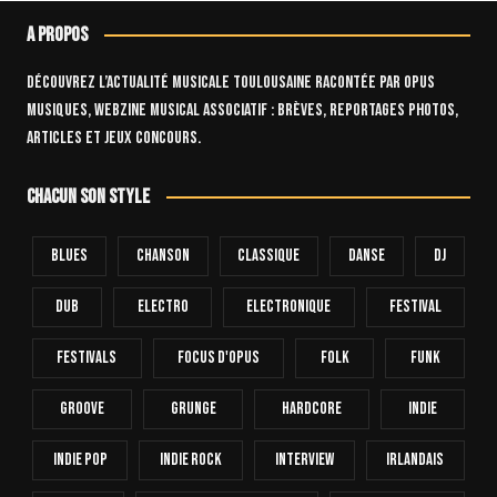
A propos
Découvrez l’actualité musicale toulousaine racontée par OPUS
Musiques, webzine musical associatif : brèves, reportages photos,
articles et jeux concours.
Chacun son style
Blues
Chanson
Classique
Danse
Dj
Dub
Electro
Electronique
FESTIVAL
Festivals
Focus D'Opus
Folk
Funk
Groove
Grunge
Hardcore
INDIE
Indie Pop
Indie Rock
Interview
Irlandais