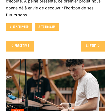
d’écoute. À peine présenté, ce premier projet nous
donne déjà envie de découvrir l’horizon de ses
futurs sons…
Rap / Hip-Hop
Toulousain
Navigation
Précédent
Suivant
de
l’article