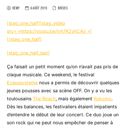
Rémy
6 août 2015
Brèves
[stag_one_half][stag_video
src= »https://youtu.be/iyh7K2vhCAo »]
[/stag_one_half]
[stag_one_half_last]
Ça faisait un petit moment qu’on n’avait pas pris de
claque musicale. Ce weekend, le festival
Ecaussysteme
nous a permis de découvrir quelques
jeunes pousses avec sa scène OFF. On y a vu les
toulousains
The Roach
, mais également
Kokomo
.
Dès les balances, les festivaliers étaient impatients
d’entendre le début de leur concert. Ce duo joue un
son rock qui ne peut nous empêcher de penser à