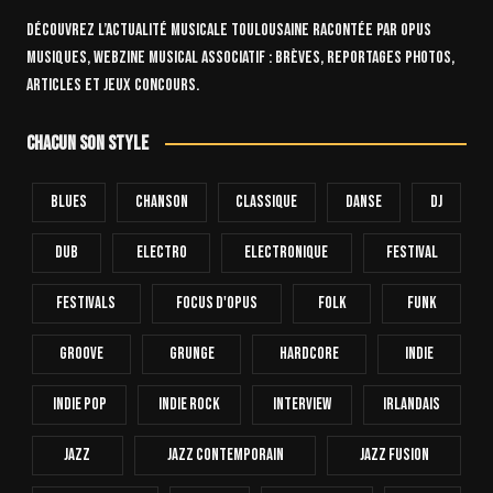
Découvrez l’actualité musicale toulousaine racontée par OPUS
Musiques, webzine musical associatif : brèves, reportages photos,
articles et jeux concours.
Chacun son style
Blues
Chanson
Classique
Danse
Dj
Dub
Electro
Electronique
FESTIVAL
Festivals
Focus D'Opus
Folk
Funk
Groove
Grunge
Hardcore
INDIE
Indie Pop
Indie Rock
Interview
Irlandais
Jazz
Jazz Contemporain
Jazz Fusion