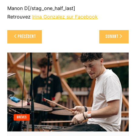
Manon D[/stag_one_half_last]
Retrouvez
Irina Gonzalez sur Facebook
Navigation
Précédent
Suivant
de
l’article
Brèves