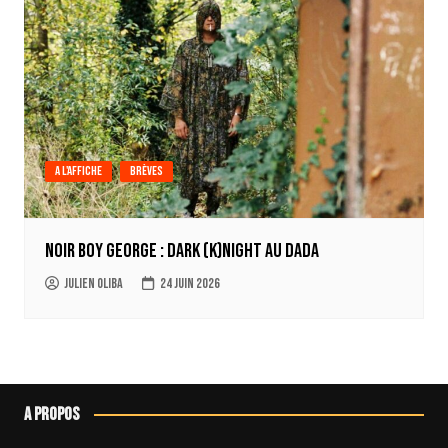
A l'affiche
Brèves
Noir Boy George : Dark (k)Night au Dada
Julien Oliba
24 juin 2026
A propos