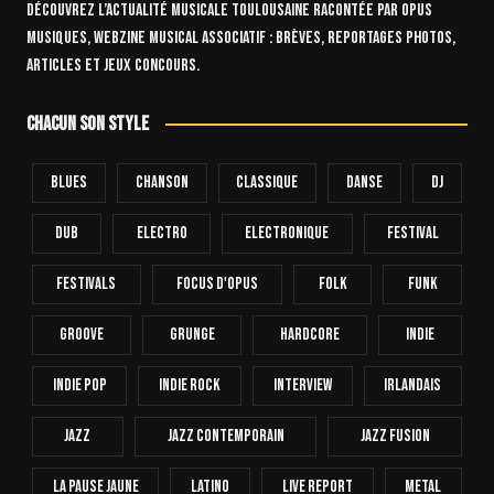
Découvrez l’actualité musicale toulousaine racontée par OPUS
Musiques, webzine musical associatif : brèves, reportages photos,
articles et jeux concours.
Chacun son style
Blues
Chanson
Classique
Danse
Dj
Dub
Electro
Electronique
FESTIVAL
Festivals
Focus D'Opus
Folk
Funk
Groove
Grunge
Hardcore
INDIE
Indie Pop
Indie Rock
Interview
Irlandais
Jazz
Jazz Contemporain
Jazz Fusion
La Pause Jaune
Latino
Live Report
Metal