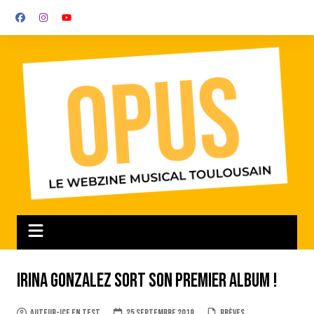
Aller
au
contenu
Irina Gonzalez sort son premier album !
auteur-ice en test
25 septembre 2018
Brèves