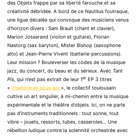
des Objets frappe par sa liberté farouche et sa
créativité débridée. A bord de ce Nautilus foutraque,
une ligue décalée qui convoque des musiciens venus
d’horizon divers : Sam Brault (chant et clavier),
Marion Josserand (violon et guitare), Florian
Nastorg (sax baryton), Mister Bishop (saxophone
alto) et Jean-Pierre Vivent (batterie-percussions).
Leur mission ? Bouleverser les codes de la musique
jazz, du concert, du beau et du sérieux. Avec
Tant
er
Pis
, qui n’est pas extrait de leur 1
EP 3 titres
«
chambre en sous-sol
», le collectif toulousain
cultive un art singulier, à mi-chemin entre la musique
expérimentale et le théâtre d’objets. Ici, on ne parle
pas d’instruments traditionnels : tout sonne, tout
vibre – jouets, ressorts, tubes, casseroles… Une
rébellion ludique contre la solennité orchestrée avec