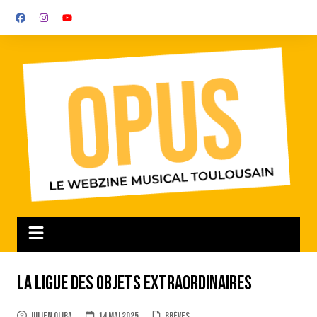
Aller
au
contenu
La Ligue des Objets extraordinaires
Julien Oliba
14 mai 2025
Brèves