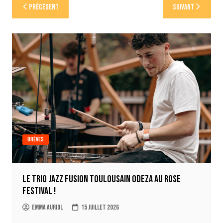
Navigation
Précédent
Suivant
de
l’article
Brèves
Le trio jazz fusion toulousain ODEZA au Rose
Festival !
Emma Auriol
15 juillet 2026