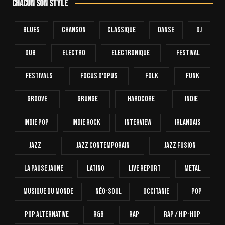
Chacun son style
Blues
Chanson
Classique
Danse
Dj
Dub
Electro
Electronique
FESTIVAL
Festivals
Focus D'Opus
Folk
Funk
Groove
Grunge
Hardcore
INDIE
Indie Pop
Indie Rock
Interview
Irlandais
Jazz
Jazz Contemporain
Jazz Fusion
La Pause Jaune
Latino
Live Report
Metal
Musique Du Monde
Néo-Soul
Occitanie
Pop
Pop Alternative
R&B
Rap
Rap / Hip-Hop