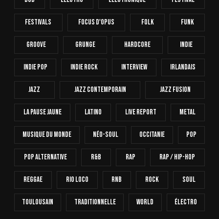
Festivals
Focus D'Opus
Folk
Funk
Groove
Grunge
Hardcore
INDIE
Indie Pop
Indie Rock
Interview
Irlandais
Jazz
Jazz Contemporain
Jazz Fusion
La Pause Jaune
Latino
Live Report
Metal
Musique Du Monde
Néo-Soul
Occitanie
Pop
Pop Alternative
R&B
Rap
Rap / Hip-Hop
Reggae
Rio Loco
RnB
Rock
Soul
Toulousain
Traditionnelle
World
Électro