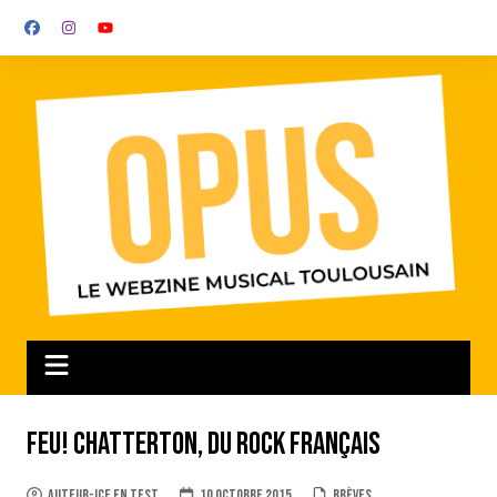
Aller
au
contenu
Feu! Chatterton, du rock français
auteur-ice en test
10 octobre 2015
Brèves