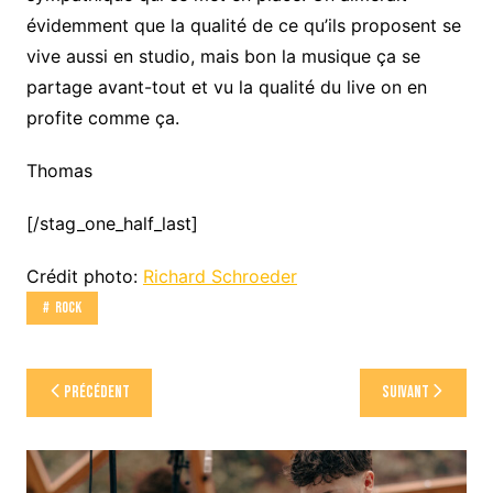
évidemment que la qualité de ce qu’ils proposent se
vive aussi en studio, mais bon la musique ça se
partage avant-tout et vu la qualité du live on en
profite comme ça.
Thomas
[/stag_one_half_last]
Crédit photo:
Richard Schroeder
Rock
Navigation
Précédent
Suivant
de
l’article