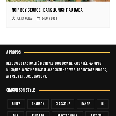
Noir Boy George : Dark (k)Night au Dada
Julien Oliba
24 juin 2026
A propos
Découvrez l’actualité musicale toulousaine racontée par OPUS
Musiques, webzine musical associatif : brèves, reportages photos,
articles et jeux concours.
Chacun son style
Blues
Chanson
Classique
Danse
Dj
Dub
Electro
Electronique
FESTIVAL