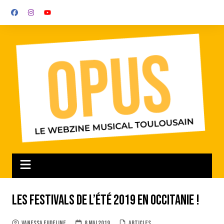
Aller
au
contenu
Les festivals de l’été 2019 en Occitanie !
Vanessa Eudeline
8 mai 2019
Articles