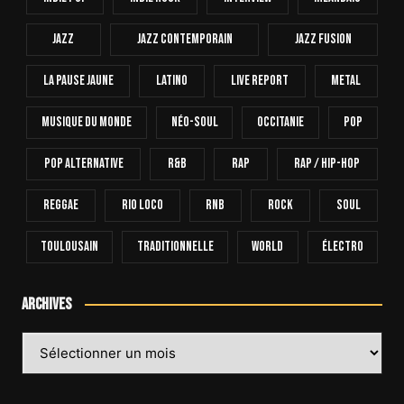
Jazz
Jazz Contemporain
Jazz Fusion
La Pause Jaune
Latino
Live Report
Metal
Musique Du Monde
Néo-Soul
Occitanie
Pop
Pop Alternative
R&B
Rap
Rap / Hip-Hop
Reggae
Rio Loco
RnB
Rock
Soul
Toulousain
Traditionnelle
World
Électro
Archives
Archives