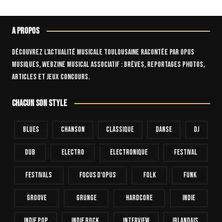
A propos
Découvrez l’actualité musicale toulousaine racontée par OPUS
Musiques, webzine musical associatif : brèves, reportages photos,
articles et jeux concours.
Chacun son style
Blues
Chanson
Classique
Danse
Dj
Dub
Electro
Electronique
FESTIVAL
Festivals
Focus D'Opus
Folk
Funk
Groove
Grunge
Hardcore
INDIE
Indie Pop
Indie Rock
Interview
Irlandais