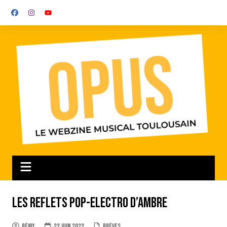
Aller
au
contenu
Les Reflets pop-electro d’Ambre
Rémy
22 juin 2022
Brèves