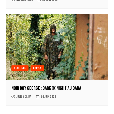
A l'affiche
Brèves
Noir Boy George : Dark (k)Night au Dada
Julien Oliba
24 juin 2026