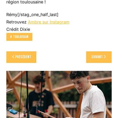
région toulousaine !
Rémy[/stag_one_half_last]
Retrouvez
Ambre sur Instagram
Crédit Dixie
Toulousain
Navigation
Précédent
Suivant
de
l’article