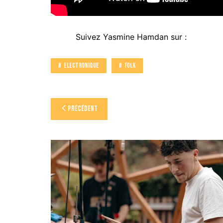
Suivez Yasmine Hamdan sur :
Electronique
Folk
Navigation
Précédent
de
l’article