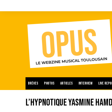
Aller
au
contenu
Brèves
Photos
Articles
Interview
Live repo
L’hypnotique Yasmine Hamd