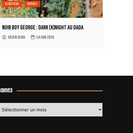
A l'affiche
Brèves
Noir Boy George : Dark (k)Night au Dada
Julien Oliba
24 juin 2026
chives
chives