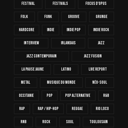
FESTIVAL
Festivals
Focus D'Opus
Folk
Funk
Groove
Grunge
Hardcore
INDIE
Indie Pop
Indie Rock
Interview
Irlandais
Jazz
Jazz Contemporain
Jazz Fusion
La Pause Jaune
Latino
Live Report
Metal
Musique Du Monde
Néo-Soul
Occitanie
Pop
Pop Alternative
R&B
Rap
Rap / Hip-Hop
Reggae
Rio Loco
RnB
Rock
Soul
Toulousain