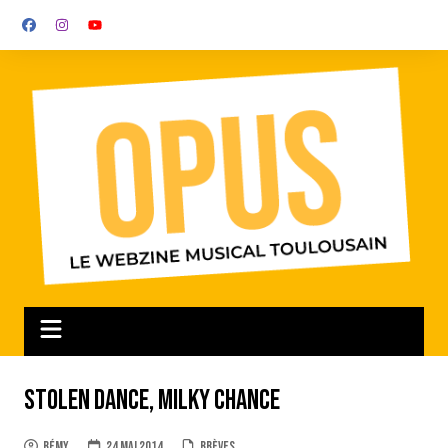
Aller
au
contenu
Stolen Dance, Milky Chance
Rémy
24 mai 2014
Brèves