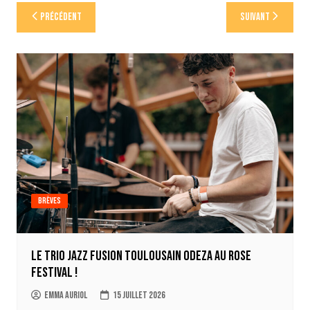
Navigation
Précédent
Suivant
de
l’article
Brèves
Le trio jazz fusion toulousain ODEZA au Rose
Festival !
Emma Auriol
15 juillet 2026