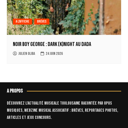
A l'affiche
Brèves
Noir Boy George : Dark (k)Night au Dada
Julien Oliba
24 juin 2026
A propos
Découvrez l’actualité musicale toulousaine racontée par OPUS
Musiques, webzine musical associatif : brèves, reportages photos,
articles et jeux concours.