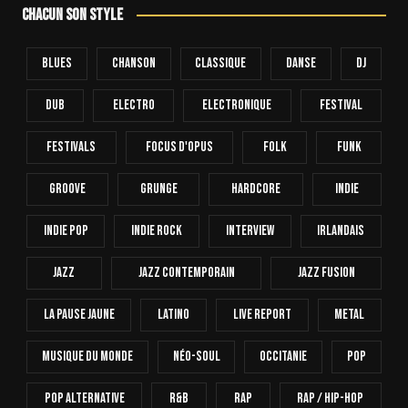
Chacun son style
Blues
Chanson
Classique
Danse
Dj
Dub
Electro
Electronique
FESTIVAL
Festivals
Focus D'Opus
Folk
Funk
Groove
Grunge
Hardcore
INDIE
Indie Pop
Indie Rock
Interview
Irlandais
Jazz
Jazz Contemporain
Jazz Fusion
La Pause Jaune
Latino
Live Report
Metal
Musique Du Monde
Néo-Soul
Occitanie
Pop
Pop Alternative
R&B
Rap
Rap / Hip-Hop