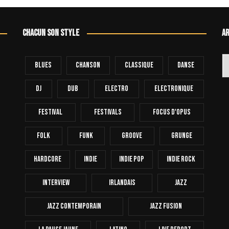
Chacun son style
Ar
Ar
Blues
Chanson
Classique
Danse
Dj
Dub
Electro
Electronique
FESTIVAL
Festivals
Focus D'Opus
Folk
Funk
Groove
Grunge
Hardcore
INDIE
Indie Pop
Indie Rock
Interview
Irlandais
Jazz
Jazz Contemporain
Jazz Fusion