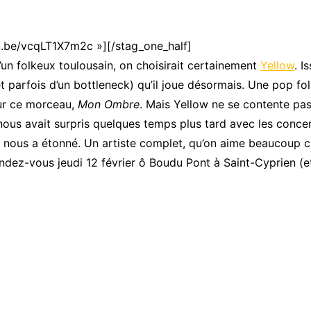
tu.be/vcqLT1X7m2c »][/stag_one_half]
’un folkeux toulousain, on choisirait certainement
Yellow
. I
parfois d’un bottleneck) qu’il joue désormais. Une pop folk
sur ce morceau,
Mon Ombre
. Mais Yellow ne se contente pas
nous avait surpris quelques temps plus tard avec les conce
w nous a étonné. Un artiste complet, qu’on aime beaucoup 
ndez-vous jeudi 12 février ô Boudu Pont à Saint-Cyprien (et