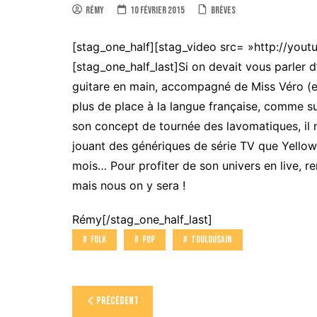
Rémy
10 février 2015
Brèves
[stag_one_half][stag_video src= »http://you
[stag_one_half_last]Si on devait vous parler d
guitare en main, accompagné de Miss Véro (et 
plus de place à la langue française, comme 
son concept de tournée des lavomatiques, il 
jouant des génériques de série TV que Yello
mois… Pour profiter de son univers en live, re
mais nous on y sera !
Rémy[/stag_one_half_last]
Folk
Pop
Toulousain
Navigation
Précédent