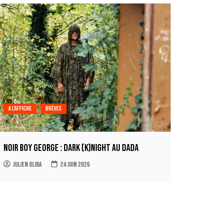
A l'affiche
Brèves
Noir Boy George : Dark (k)Night au Dada
Julien Oliba
24 juin 2026